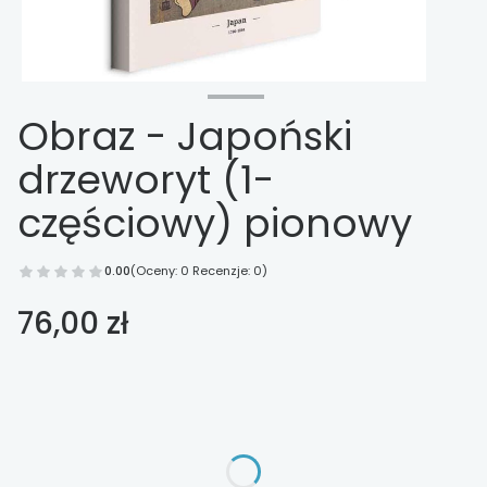
Obraz - Japoński
drzeworyt (1-
częściowy) pionowy
0.00
(Oceny: 0 Recenzje: 0)
Cena
76,00 zł
Wybierz opcje
Poszczególne warianty mogą różnić się ceną
*
Wykończenie