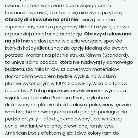
czemu możesz wprowadzić do swojego domu
harmonię i sprawić, że stanie się niezwykle przytulny.
Obrazy drukowane na płótnie
tworzą w domu
zupełnie inny, bardzo przyjemny klimat i ożywiają nawet
najbardziej monotonną aranżację.
Obrazy drukowane
na płótnie
są dostępne w pięciu wersjach, spośród
których każdy Klient znajdzie opcję idealną dla swoich
potrzeb. Wariant na płótnie strukturalnym (Standard),
to uniwersalna ozdoba, która nie nadwyręży domowego
budżetu. Dla miłośników szlachetnych materiałów
doskonałym wyborem będzie wydruk na włoskim
płótnie wykonanym w 100% z bawełny. A co dla fanów
malarstwa? Tutaj naprzeciw oczekiwaniom wychodzi
wyjątkowa technika Premium Print, czyli obraz
drukowany na płótnie strukturalnym, pokrywany ręcznie
warstwą bezbarwnego żelu imitującego pociągnięcia
pędzla artysty – efekt „jak malowany”, ale w niższej
cenie. Wariant w solidnej, drewnianej ramie typu
American Box z efektem głębi (dwa kolory ram do