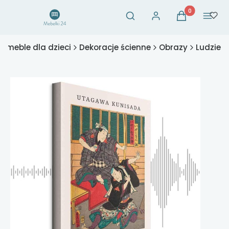
Otwórz wyszukiwarkę
Produkty w ko
Szukaj
Zaloguj się
Koszyk
Menu
- meble dla dzieci
Dekoracje ścienne
Obrazy
Ludzie