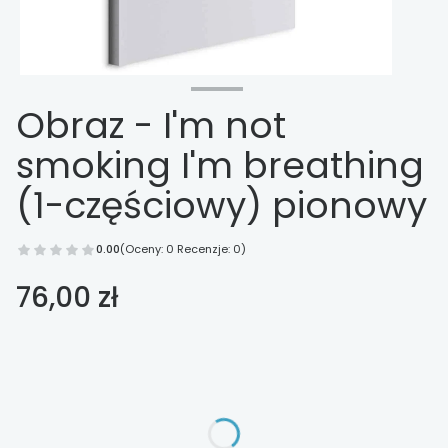
Obraz - I'm not
smoking I'm breathing
(1-częściowy) pionowy
0.00
(Oceny: 0 Recenzje: 0)
Cena
76,00 zł
Wybierz opcje
Poszczególne warianty mogą różnić się ceną
*
Wykończenie