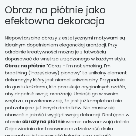
Obraz na płótnie jako
efektowna dekoracja
Niepowtarzalne obrazy z estetycznymi motywami są
idealnym dopełnieniem eleganckiej aranżacji. Przy
odrobinie kreatywności można je z łatwością
dopasować do wnętrza urządzonego w każdym stylu.
Obraz na płótnie
"Obraz - I'm not smoking. I'm
breathing (1-częściowy) pionowy" to unikalny element
dekoracyjny który jest niemal uniwersalny. Przypadnie
do gustu każdemu, kto poszukuje oryginalnych ozdób,
aby dopełnić swoją aranżację. Umieść go w swoim
wnętrzu, a przekonasz się, że jest już kompletne i nie
potrzebujesz już innych dodatków. Nie musisz się
obawiać o jakość i wygląd swojej dekoracji. Dostępne w
ofercie
obrazy na płótnie
wiernie odwzorowują detale.
Odpowiednio dostosowana rozdzielczość druku
gwarantuje intensywność kolorów oraz ostrość