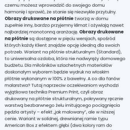
czemu możesz wprowadzić do swojego domu
harmonię i sprawić, że stanie się niezwykle przytulny.
Obrazy drukowane na płótnie
tworzą w domu
zupełnie inny, bardzo przyjemny klimat i ożywiają nawet
najbardziej monotonną aranżację.
Obrazy drukowane
na płótnie
są dostępne w pięciu wersjach, spośród
których każdy Klient znajdzie opcję idealną dla swoich
potrzeb. Wariant na płótnie strukturalnym (Standard),
to uniwersalna ozdoba, która nie nadwyręży domowego
budżetu. Dla miłośników szlachetnych materiałów
doskonałym wyborem będzie wydruk na włoskim
płótnie wykonanym w 100% z bawełny. A co dla fanów
malarstwa? Tutaj naprzeciw oczekiwaniom wychodzi
wyjątkowa technika Premium Print, czyli obraz
drukowany na płótnie strukturalnym, pokrywany ręcznie
warstwą bezbarwnego żelu imitującego pociągnięcia
pędzla artysty – efekt „jak malowany”, ale w niższej
cenie. Wariant w solidnej, drewnianej ramie typu
American Box z efektem głębi (dwa kolory ram do