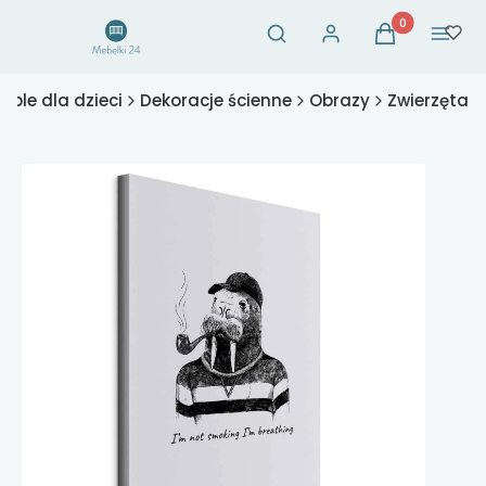
Otwórz wyszukiwarkę
Produkty w ko
Szukaj
Zaloguj się
Koszyk
Menu
eble dla dzieci
Dekoracje ścienne
Obrazy
Zwierzęta