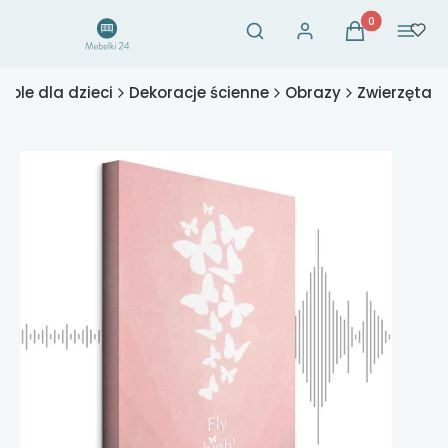
Otwórz wyszukiwarkę
Produkty w ko
Szukaj
Zaloguj się
Koszyk
Menu
eble dla dzieci
Dekoracje ścienne
Obrazy
Zwierzęta