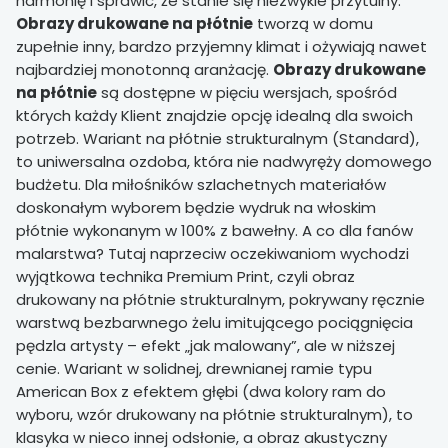
harmonię i sprawić, że stanie się niezwykle przytulny.
Obrazy drukowane na płótnie
tworzą w domu
zupełnie inny, bardzo przyjemny klimat i ożywiają nawet
najbardziej monotonną aranżację.
Obrazy drukowane
na płótnie
są dostępne w pięciu wersjach, spośród
których każdy Klient znajdzie opcję idealną dla swoich
potrzeb. Wariant na płótnie strukturalnym (Standard),
to uniwersalna ozdoba, która nie nadwyręży domowego
budżetu. Dla miłośników szlachetnych materiałów
doskonałym wyborem będzie wydruk na włoskim
płótnie wykonanym w 100% z bawełny. A co dla fanów
malarstwa? Tutaj naprzeciw oczekiwaniom wychodzi
wyjątkowa technika Premium Print, czyli obraz
drukowany na płótnie strukturalnym, pokrywany ręcznie
warstwą bezbarwnego żelu imitującego pociągnięcia
pędzla artysty – efekt „jak malowany”, ale w niższej
cenie. Wariant w solidnej, drewnianej ramie typu
American Box z efektem głębi (dwa kolory ram do
wyboru, wzór drukowany na płótnie strukturalnym), to
klasyka w nieco innej odsłonie, a obraz akustyczny