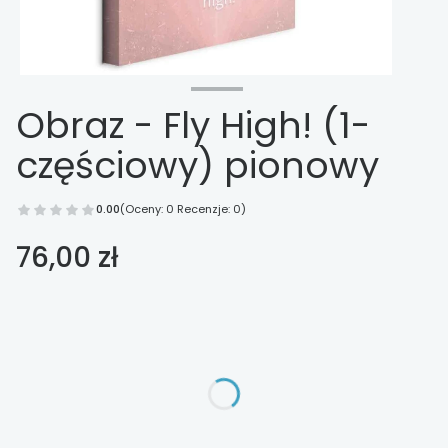
Obraz - Fly High! (1-
częściowy) pionowy
0.00
(Oceny: 0 Recenzje: 0)
Cena
76,00 zł
Wybierz opcje
Poszczególne warianty mogą różnić się ceną
*
Wykończenie
Wybierz