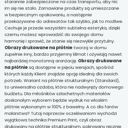
starannie zabezpieczone na czas transportu, aby nic
im się nie stało. Zamawiane produkty są umieszczane
w bezpiecznym opakowaniu, a następnie
przekazywane do adresatów tak szybko, jak to możliwe.
Cechuje je przede wszystkim subtelna estetyka, dzięki
czemu możesz wprowadzić do swojego domu
harmonię i sprawić, że stanie się niezwykle przytulny.
Obrazy drukowane na płótnie
tworzą w domu
zupełnie inny, bardzo przyjemny klimat i ożywiają nawet
najbardziej monotonną aranżację.
Obrazy drukowane
na płótnie
są dostępne w pięciu wersjach, spośród
których każdy Klient znajdzie opcję idealną dla swoich
potrzeb. Wariant na płótnie strukturalnym (Standard),
to uniwersalna ozdoba, która nie nadwyręży domowego
budżetu. Dla miłośników szlachetnych materiałów
doskonałym wyborem będzie wydruk na włoskim
płótnie wykonanym w 100% z bawełny. A co dla fanów
malarstwa? Tutaj naprzeciw oczekiwaniom wychodzi
wyjątkowa technika Premium Print, czyli obraz
drukowany na płótnie strukturalnym, pokrywany ręcznie