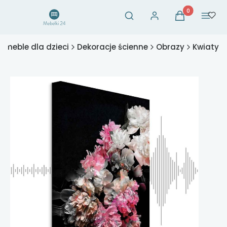
Otwórz wyszukiwarkę
Produkty w ko
Szukaj
Zaloguj się
Koszyk
Menu
- meble dla dzieci
Dekoracje ścienne
Obrazy
Kwiaty