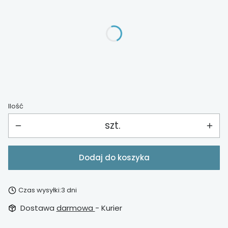
Poszczególne warianty mogą różnić się ceną
*
Wykończenie
Wybierz
Ilość
szt.
Dodaj do koszyka
Czas wysyłki:
3 dni
Dostawa
darmowa
- Kurier