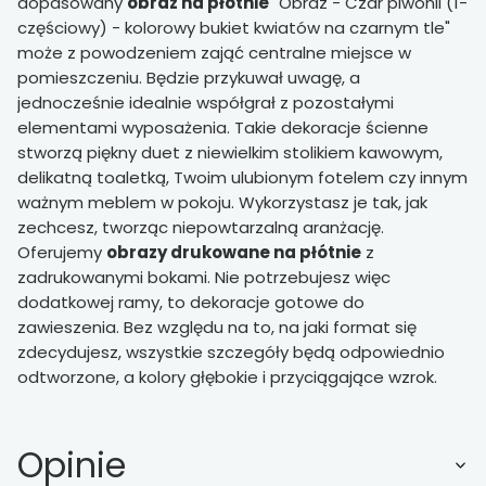
dopasowany
obraz na płótnie
"Obraz - Czar piwonii (1-
częściowy) - kolorowy bukiet kwiatów na czarnym tle"
może z powodzeniem zająć centralne miejsce w
pomieszczeniu. Będzie przykuwał uwagę, a
jednocześnie idealnie współgrał z pozostałymi
elementami wyposażenia. Takie dekoracje ścienne
stworzą piękny duet z niewielkim stolikiem kawowym,
delikatną toaletką, Twoim ulubionym fotelem czy innym
ważnym meblem w pokoju. Wykorzystasz je tak, jak
zechcesz, tworząc niepowtarzalną aranżację.
Oferujemy
obrazy drukowane na płótnie
z
zadrukowanymi bokami. Nie potrzebujesz więc
dodatkowej ramy, to dekoracje gotowe do
zawieszenia. Bez względu na to, na jaki format się
zdecydujesz, wszystkie szczegóły będą odpowiednio
odtworzone, a kolory głębokie i przyciągające wzrok.
Opinie