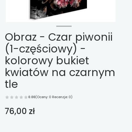
Obraz - Czar piwonii
(1-częściowy) -
kolorowy bukiet
kwiatów na czarnym
tle
0.00
(Oceny: 0 Recenzje: 0)
Cena
76,00 zł
Wybierz opcje