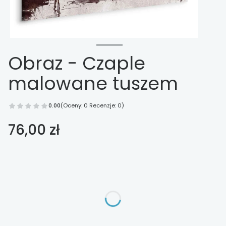
Obraz - Czaple
malowane tuszem
0.00
(Oceny: 0 Recenzje: 0)
Cena
76,00 zł
Wybierz opcje
Poszczególne warianty mogą różnić się ceną
*
Wykończenie
Wybierz