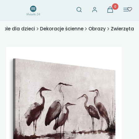
Otwórz wyszukiwarkę
Produkty w ko
Szukaj
Zaloguj się
Koszyk
Menu
eble dla dzieci
Dekoracje ścienne
Obrazy
Zwierzęta