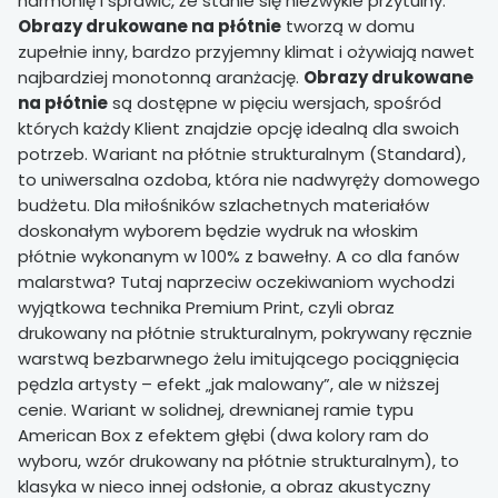
harmonię i sprawić, że stanie się niezwykle przytulny.
Obrazy drukowane na płótnie
tworzą w domu
zupełnie inny, bardzo przyjemny klimat i ożywiają nawet
najbardziej monotonną aranżację.
Obrazy drukowane
na płótnie
są dostępne w pięciu wersjach, spośród
których każdy Klient znajdzie opcję idealną dla swoich
potrzeb. Wariant na płótnie strukturalnym (Standard),
to uniwersalna ozdoba, która nie nadwyręży domowego
budżetu. Dla miłośników szlachetnych materiałów
doskonałym wyborem będzie wydruk na włoskim
płótnie wykonanym w 100% z bawełny. A co dla fanów
malarstwa? Tutaj naprzeciw oczekiwaniom wychodzi
wyjątkowa technika Premium Print, czyli obraz
drukowany na płótnie strukturalnym, pokrywany ręcznie
warstwą bezbarwnego żelu imitującego pociągnięcia
pędzla artysty – efekt „jak malowany”, ale w niższej
cenie. Wariant w solidnej, drewnianej ramie typu
American Box z efektem głębi (dwa kolory ram do
wyboru, wzór drukowany na płótnie strukturalnym), to
klasyka w nieco innej odsłonie, a obraz akustyczny