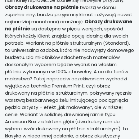
harmonię i sprawić, że stanie się niezwykle przytulny.
Obrazy drukowane na płótnie
tworzą w domu
zupełnie inny, bardzo przyjemny klimat i ożywiają nawet
najbardziej monotonną aranżację.
Obrazy drukowane
na płótnie
są dostępne w pięciu wersjach, spośród
których każdy Klient znajdzie opcję idealną dla swoich
potrzeb. Wariant na płótnie strukturalnym (Standard),
to uniwersalna ozdoba, która nie nadwyręży domowego
budżetu. Dla miłośników szlachetnych materiałów
doskonałym wyborem będzie wydruk na włoskim
płótnie wykonanym w 100% z bawełny. A co dla fanów
malarstwa? Tutaj naprzeciw oczekiwaniom wychodzi
wyjątkowa technika Premium Print, czyli obraz
drukowany na płótnie strukturalnym, pokrywany ręcznie
warstwą bezbarwnego żelu imitującego pociągnięcia
pędzla artysty – efekt „jak malowany”, ale w niższej
cenie. Wariant w solidnej, drewnianej ramie typu
American Box z efektem głębi (dwa kolory ram do
wyboru, wzór drukowany na płótnie strukturalnym), to
klasyka w nieco innej odsłonie, a obraz akustyczny