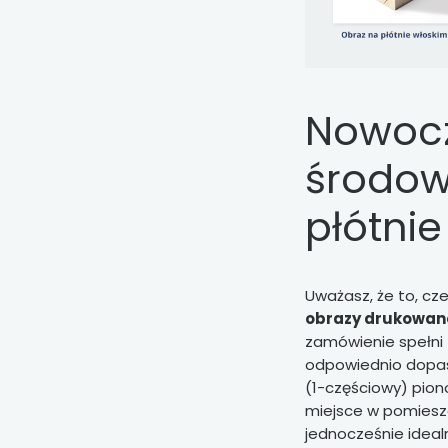
Nowocz
środow
płótnie
Uważasz, że to, cz
obrazy drukowane
zamówienie spełni 
odpowiednio dop
(1-częściowy) pio
miejsce w pomieszc
jednocześnie ideal