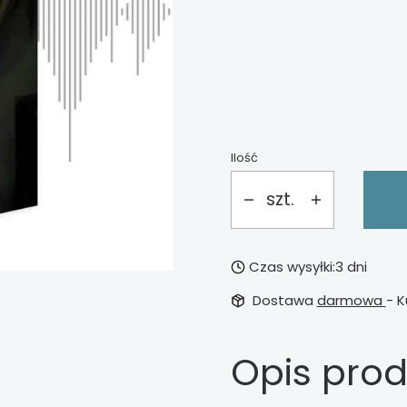
*
Wykończenie
Wybierz
Ilość
szt.
Czas wysyłki:
3 dni
Dostawa
darmowa
- K
Opis pro