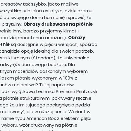
resatów tak szybko, jak to możliwe.
wszystkim subtelna estetyka, dzięki czemu
 do swojego domu harmonię i sprawić, że
e przytulny.
Obrazy drukowane na płótnie
łnie inny, bardzo przyjemny klimat i
jbardziej monotonną aranżację.
Obrazy
tnie
są dostępne w pięciu wersjach, spośród
t znajdzie opcję idealną dla swoich potrzeb.
 strukturalnym (Standard), to uniwersalna
 nadwyręży domowego budżetu. Dla
etnych materiałów doskonałym wyborem
włoskim płótnie wykonanym w 100% z
fanów malarstwa? Tutaj naprzeciw
dzi wyjątkowa technika Premium Print, czyli
 płótnie strukturalnym, pokrywany ręcznie
go żelu imitującego pociągnięcia pędzla
k malowany”, ale w niższej cenie. Wariant w
ej ramie typu American Box z efektem głębi
 wyboru, wzór drukowany na płótnie