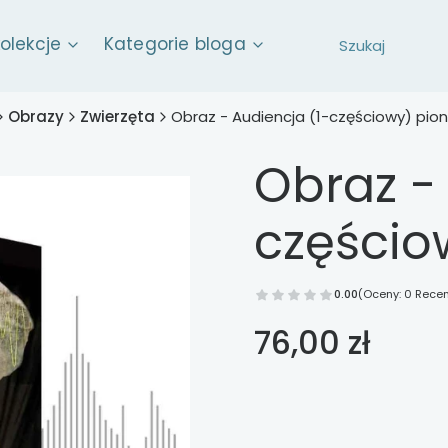
kolekcje
Kategorie bloga
Obrazy
Zwierzęta
Obraz - Audiencja (1-częściowy) pio
Obraz -
częścio
0.00
(Oceny: 0 Recen
Cena
76,00 zł
Wybierz opcje
Poszczególne warianty mog