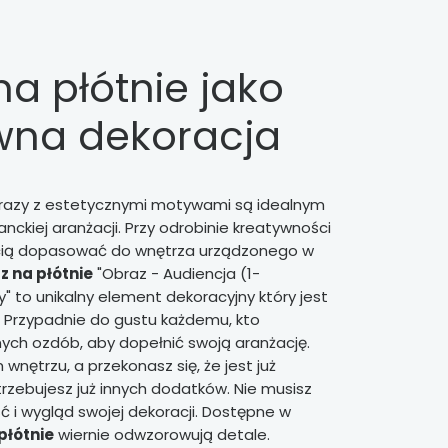
a płótnie jako
wna dekoracja
razy z estetycznymi motywami są idealnym
ckiej aranżacji. Przy odrobinie kreatywności
cią dopasować do wnętrza urządzonego w
z na płótnie
"Obraz - Audiencja (1-
" to unikalny element dekoracyjny który jest
. Przypadnie do gustu każdemu, kto
nych ozdób, aby dopełnić swoją aranżację.
nętrzu, a przekonasz się, że jest już
trzebujesz już innych dodatków. Nie musisz
ć i wygląd swojej dekoracji. Dostępne w
płótnie
wiernie odwzorowują detale.