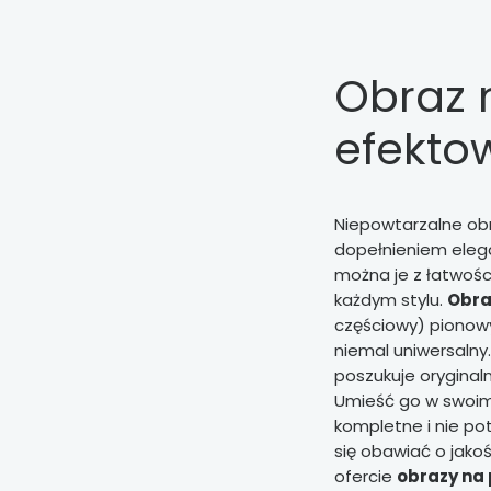
Obraz n
efekto
Niepowtarzalne ob
dopełnieniem elegan
można je z łatwoś
każdym stylu.
Obra
częściowy) pionowy
niemal uniwersalny
poszukuje oryginal
Umieść go w swoim w
kompletne i nie po
się obawiać o jakoś
ofercie
obrazy na 