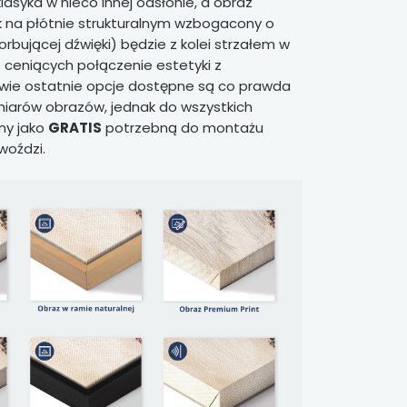
klasyka w nieco innej odsłonie, a obraz
 na płótnie strukturalnym wzbogacony o
rbującej dźwięki) będzie z kolei strzałem w
b ceniących połączenie estetyki z
Dwie ostatnie opcje dostępne są co prawda
iarów obrazów, jednak do wszystkich
my jako
GRATIS
potrzebną do montażu
woździ.