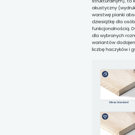
strukturalnym), to 
akustyczny (wydruk
warstwę pianki abso
dziesiątkę dla osó
funkcjonalnością. 
dla wybranych rozm
wariantów dodaje
liczbę haczyków i g