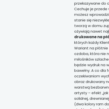
przekazywane do ad
Cechuje je przede 
możesz wprowadzić
stanie się niezwykl
tworzą w domu zupe
ożywiają nawet na
drukowane na płó
których każdy Klien
Wariant na płótnie
ozdoba, która nie
miłośników szlach
będzie wydruk na 
bawełny. A co dla 
oczekiwaniom wycho
obraz drukowany na
warstwą bezbarwne
artysty – efekt „ja
solidnej, drewnian
(dwa kolory ram do