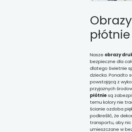
Obrazy
płótnie
Nasze
obrazy dru
bezpieczne dla cał
dlatego świetnie sp
dziecka. Ponadto s
powstającą z wyko
przyjaznych środow
płótnie
są zabezpi
temu kolory nie tr
ścianie ozdoba pięk
podkreślić, że dek
transportu, aby nic
umieszczane w bez