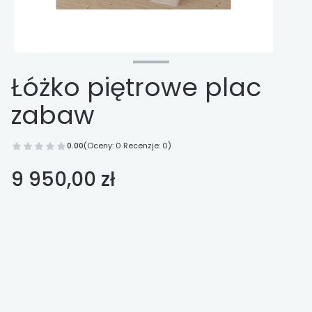
Łóżko piętrowe plac
zabaw
0.00
(Oceny: 0 Recenzje: 0)
Cena
9 950,00 zł
Wybierz opcje
Poszczególne warianty mogą różnić się ceną
*
rozmiar
Wybierz