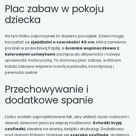
Plac zabaw w pokoju
dziecka
Na tym łóżku odpoczynek to dopiero początek. Dzieci mogą
korzystać ze
zjeżdżalni o szerokości 40 cm
, która zamienia
poranki w prawdziwą frajdę, a
ścianka wspinaczkowa z
kolorowymi uchwytami
zachęca do aktywności i rozwija
sprawność motoryczną. To domowy plac zabaw, w którym
każda zabawa wspiera rozwój wyobraźni, koordynacji i
pewności siebie.
Przechowywanie i
dodatkowe spanie
Łóżko zostało zaprojektowane tak, aby ułatwić życie rodzicom i
dawać dzieciom jeszcze więcej możliwości.
Schodki kryją
szufladki
, idealne na skarby, książki i drobiazgi. Dodatkowo
pod dolnym łóżkiem znajduje się
szeroka szuflada
, dostępna