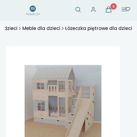
Otwórz wyszukiwarkę
Produkty w ko
Szukaj
Zaloguj się
Koszyk
Menu
a dzieci
Meble dla dzieci
Łóżeczka piętrowe dla dzieci