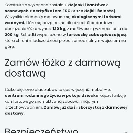
Konstrukcja wykonana została z
klejonki i kantówek
sosnowych z certyfikatem FSC
oraz
sklejki liściastej
.
Wszystkie elementy malowane są
ekologicznymi farbami
wodnymi
, które są bezpieczne dla dzieci. Standardowe
obciążenie łóżka wynosi
120 kg
, z możliwością wzmocnienia do
200 kg
. Schodki wyposażono w
furteczkę zabezpieczającą
,
która chroni młodsze dzieci przed samodzielnym wejściem na
górę.
Zamów łóżko z darmową
dostawą
Łóżko piętrowe plac zabaw to coś więcej niż mebel – to
centrum rodzinnego życia w pokoju dziecka
. Łączy funkcję
komfortowego snu z aktywną zabawą i mądrym
przechowywaniem.
Zamów już dziś i skorzystaj z darmowej
dostawy.
Bezpieczeństwo