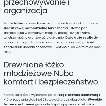
przechowywanie i
organizacja
Model
Nubo
to prawdziwe centrum komfortu i funkcjonalności.
Dodatkowe, samodzielne łóżko
można ustawić pod
antresolą lub w dowolnym miejscu pokoju, dzięki czemu
wnętrze można aranżować elastycznie.
Dwie duże szuflady
umieszczone pod dolnym poziomem pomieszczą pościel,
zabawki lub ubrania sezonowe – wszystko, co warto mieć pod
ręką.
Drewniane łóżko
młodzieżowe Nubo –
komfort i bezpieczeństwo
Konstrukcja łóżka wykonana jest z
litego drewna sosnowego
,
które zapewnia stabilność i trwałość przez długie lata.
Wysokie
barierki ochronne
gwarantują spokojny sen, a
drabinka