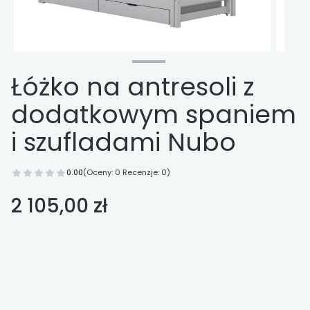
Łóżko na antresoli z
dodatkowym spaniem
i szufladami Nubo
0.00
(Oceny: 0 Recenzje: 0)
Cena
2 105,00 zł
Wybierz opcje
Poszczególne warianty mogą różnić się ceną
*
kolor łóżka