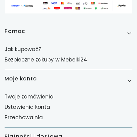
Linki w stopce
Pomoc
Jak kupować?
Bezpieczne zakupy w Mebelki24
Moje konto
Twoje zamówienia
Ustawienia konta
Przechowalnia
Płatności i dostawa