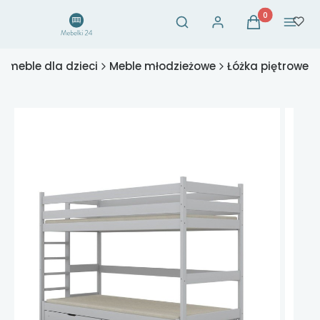
Otwórz wyszukiwarkę
Produkty w ko
Szukaj
Zaloguj się
Koszyk
Menu
- meble dla dzieci
Meble młodzieżowe
Łóżka piętrowe