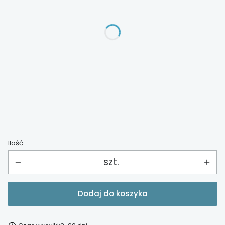
Wybierz
*
rozmiar łóżka
Wybierz
*
materac
Wybierz
Ilość
szt.
Dodaj do koszyka