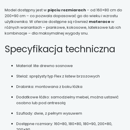
Model dostępny jest w
pięciu rozmiarach
– od 160×80 cm do
200×90 cm – co pozwala dopasować go do wieku i wzrostu
użytkownika. W ofercie dostępne są również
materace
w
różnych wariantach – piankowe, kokosowe, lateksowe lub ich
kombinacje – dla maksymalnej wygody snu.
Specyfikacja techniczna
Materiał: lite drewno sosnowe
Stelaż: sprężysty typ Flex z listew brzozowych
Drabinka: montowana z boku łóżka
Dodatkowe łóżko: samodzielny mebel, można ustawić
osobno lub pod antresolą
Szuflady: dwie, z pełnym wysuwem
Dostępne rozmiary: 160×80, 180×80, 180×90, 200×80,
200×90