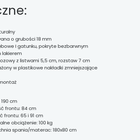
czne:
turalny
wana o grubości 18 mm
dębowe I gatunku, pokryte bezbarwnym
 lakierem
rzozowy z listwami 5,5 cm, rozstaw 7 cm
żony w plastikowe nakładki zmniejszające
 montaż
 190 cm
ć frontu: 84 cm
 frontu: 65 i 91 cm
lne obciążenie: 100 kg
chnia spania/materac: 180x80 cm