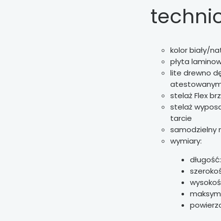
techni
kolor biały/na
płyta lamino
lite drewno 
atestowanym
stelaż Flex b
stelaż wyposa
tarcie
samodzielny
wymiary:
długość:
szerokoś
wysokość
maksyma
powierz