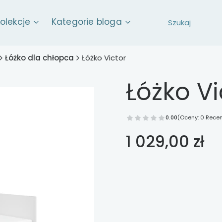
kolekcje
Kategorie bloga
Łóżko dla chłopca
Łóżko Victor
Łóżko Vi
0.00
(Oceny: 0 Recen
Cena
1 029,00 zł
Wybierz opcje
Poszczególne warianty mog
*
materac