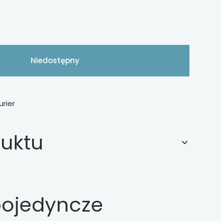
Niedostępny
urier
duktu
pojedyncze