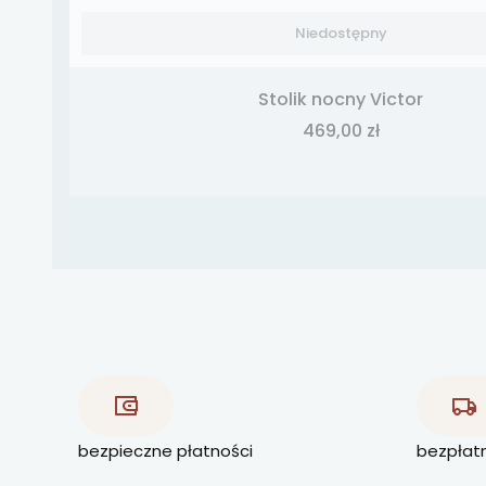
Niedostępny
Stolik nocny Victor
Cena
469,00 zł
bezpieczne płatności
bezpłat