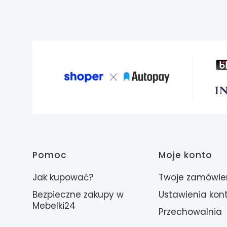
Linki w stopce
Pomoc
Moje konto
Jak kupować?
Twoje zamówie
Bezpieczne zakupy w
Ustawienia kon
Mebelki24
Przechowalnia