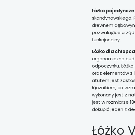
Łóżko pojedyncze
skandynawskiego. P
drewnem dębowym t
pozwalające urząd
funkcjonalny.
Łóżko dla chłopca
ergonomiczna budo
odpoczynku. Łóżko 
oraz elementów z
atutem jest zasto
łącznikiem, co wzma
wykonany jest z na
jest w rozmiarze 1
dokupić jeden z d
Łóżko V