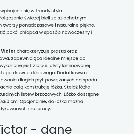
wpisujące się w trendy stylu
ołączenie świeżej bieli ze szlachetnym
worzy ponadczasowe i naturalne piękno,
zić pokój chłopca w sposób nowoczesny i
 Victor
charakteryzuje prosta oraz
wa, zapewniająca idealne miejsce do
wykonane jest z białej płyty laminowanej
 litego drewna dębowego. Dodatkowym
sowanie długich płyt powiązanych od spodu
cnia całą konstrukcję łóżka. Stelaż łóżka
turalnych listew brzozowych. Łóżko dostępne
80x80 cm. Opcjonalnie, do łóżka można
edykowanych materacy.
ictor - dane