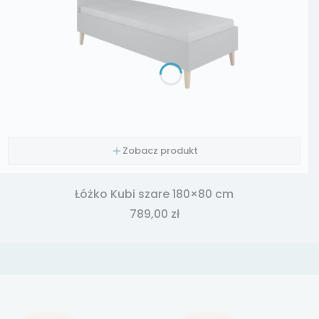
Zobacz produkt
Łóżko Kubi szare 180×80 cm
Cena
789,00 zł