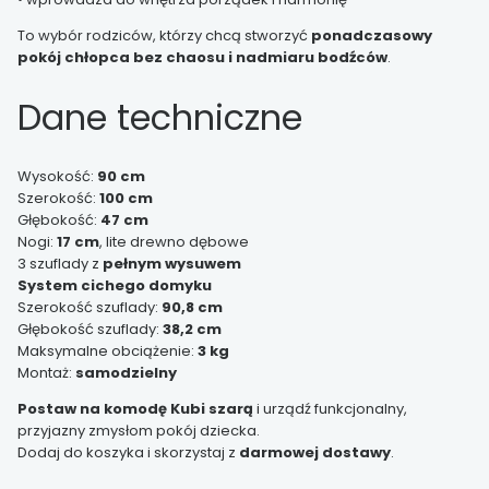
To wybór rodziców, którzy chcą stworzyć
ponadczasowy
pokój chłopca bez chaosu i nadmiaru bodźców
.
Dane techniczne
Wysokość:
90 cm
Szerokość:
100 cm
Głębokość:
47 cm
Nogi:
17 cm
, lite drewno dębowe
3 szuflady z
pełnym wysuwem
System cichego domyku
Szerokość szuflady:
90,8 cm
Głębokość szuflady:
38,2 cm
Maksymalne obciążenie:
3 kg
Montaż:
samodzielny
Postaw na komodę Kubi szarą
i urządź funkcjonalny,
przyjazny zmysłom pokój dziecka.
Dodaj do koszyka i skorzystaj z
darmowej dostawy
.