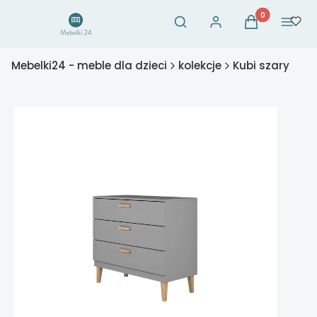
Otwórz wyszukiwarkę
Produkty w ko
Szukaj
Zaloguj się
Koszyk
Menu
Mebelki24 - meble dla dzieci
kolekcje
Kubi szary