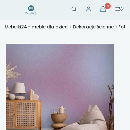
Otwórz wyszukiwarkę
Produkty w ko
Szukaj
Zaloguj się
Koszyk
Menu
Mebelki24 - meble dla dzieci
Dekoracje ścienne
Fotot