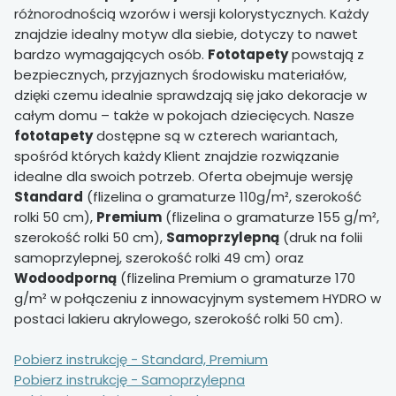
różnorodnością wzorów i wersji kolorystycznych. Każdy
znajdzie idealny motyw dla siebie, dotyczy to nawet
bardzo wymagających osób.
Fototapety
powstają z
bezpiecznych, przyjaznych środowisku materiałów,
dzięki czemu idealnie sprawdzają się jako dekoracje w
całym domu – także w pokojach dziecięcych. Nasze
fototapety
dostępne są w czterech wariantach,
spośród których każdy Klient znajdzie rozwiązanie
idealne dla swoich potrzeb. Oferta obejmuje wersję
Standard
(flizelina o gramaturze 110g/m², szerokość
rolki 50 cm),
Premium
(flizelina o gramaturze 155 g/m²,
szerokość rolki 50 cm),
Samoprzylepną
(druk na folii
samoprzylepnej, szerokość rolki 49 cm) oraz
Wodoodporną
(flizelina Premium o gramaturze 170
g/m² w połączeniu z innowacyjnym systemem HYDRO w
postaci lakieru akrylowego, szerokość rolki 50 cm).
Pobierz instrukcję - Standard, Premium
Pobierz instrukcję - Samoprzylepna