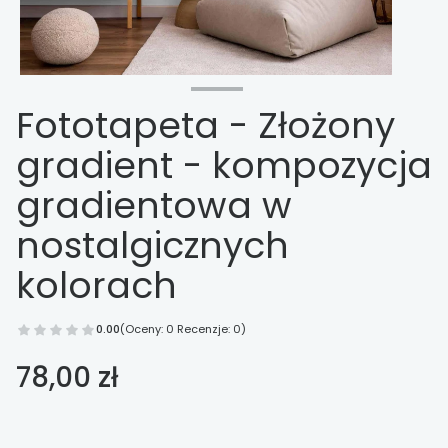
Fototapeta - Złożony
gradient - kompozycja
gradientowa w
nostalgicznych
kolorach
0.00
(Oceny: 0 Recenzje: 0)
Cena
78,00 zł
Wybierz opcje