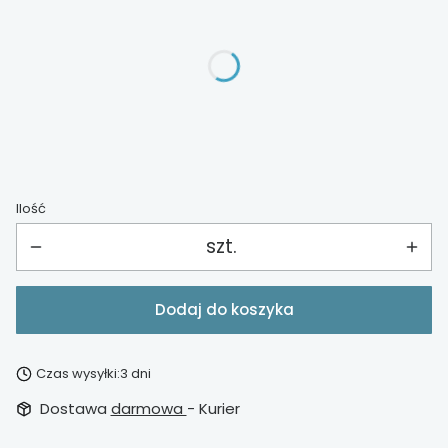
Poszczególne warianty mogą różnić się ceną
*
Wykończenie
Wybierz
Ilość
szt.
Dodaj do koszyka
Czas wysyłki:
3 dni
Dostawa
darmowa
- Kurier