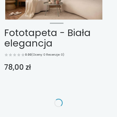
Fototapeta - Biała
elegancja
0.00
(Oceny: 0 Recenzje: 0)
Cena
78,00 zł
Wybierz opcje
Poszczególne warianty mogą różnić się ceną
*
Wykończenie
Wybierz