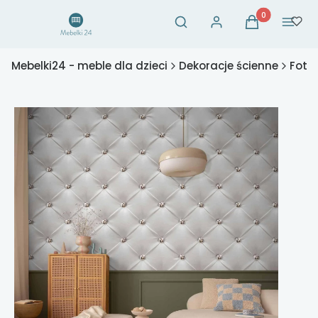
Otwórz wyszukiwarkę
Produkty w ko
Szukaj
Zaloguj się
Koszyk
Menu
Mebelki24 - meble dla dzieci
Dekoracje ścienne
Fotot