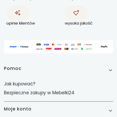
opinie klientów
wysoka jakość
Linki w stopce
Pomoc
Jak kupować?
Bezpieczne zakupy w Mebelki24
Moje konto