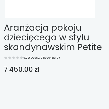
Aranżacja pokoju
dziecięcego w stylu
skandynawskim Petite
0.00
(Oceny: 0 Recenzje: 0)
Cena
7 450,00 zł
Wybierz opcje
Poszczególne warianty mogą różnić się ceną
*
nakładka do przewijania