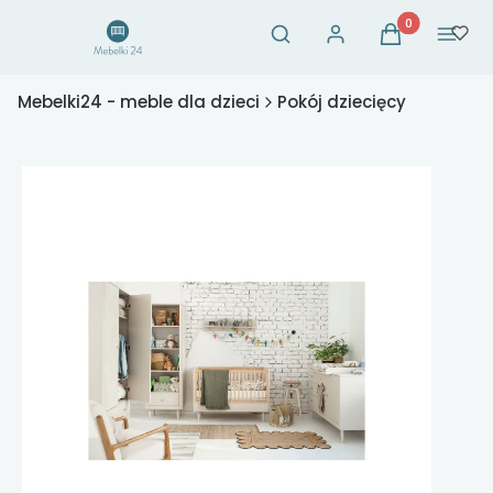
Otwórz wyszukiwarkę
Produkty w ko
Szukaj
Zaloguj się
Koszyk
Menu
Mebelki24 - meble dla dzieci
Pokój dziecięcy