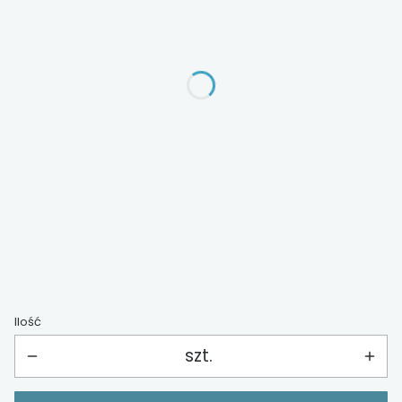
Wybierz
*
dodatkowa półka do szafy
Wybierz
*
barierka ochronna
Wybierz
*
materac
Wybierz
Ilość
szt.