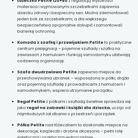
Łóżeczko Petite 120×60
z regulacją wysokości
materaca i wyjmowanymi szczebelkami zapewnia
dziecku zdrowy i bezpieczny sen. Można zdemontować
jeden bok ze szczebelkami, a dla większego
bezpieczeństwa opcjonalnie dokupić i zamontować
barierkę ochronną.
Komoda z szafką i przewijakiem Petite
to praktyczne
centrum pielęgnacji – pojemne szuflady i szafka na
zawiasach z hamulcem i funkcją samodomyku ułatwiają
codzienną organizację.
Szafa dwudrzwiowa Petite
zapewnia miejsce do
przechowywania ubranek – wyposażona w półki, drążki
oraz pojemną szufladę z prowadnicami z hamulcem i
samodomykiem, wspiera utrzymanie porządku.
Regał Petite
z półkami i szufladą świetnie sprawdza się
jako
regał na zabawki i książki dla dziecka
, ucząc od
najmłodszych lat dbania o przestrzeń i porządek.
Półka Petite
nad łóżeczkiem to doskonałe miejsce na
dekoracje, książeczki i drobne akcesoria – pełni rolę
estetyczną i praktyczną jednocześnie.