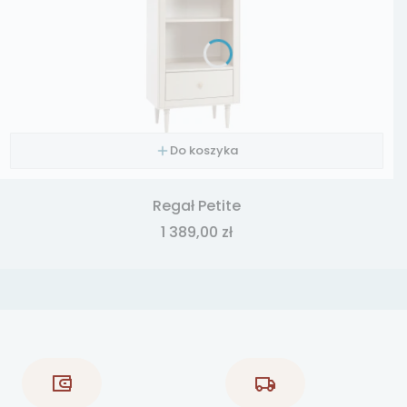
Do koszyka
Regał Petite
Cena
1 389,00 zł