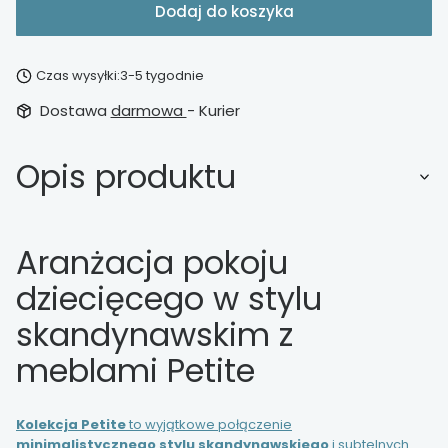
Dodaj do koszyka
Czas wysyłki:
3-5 tygodnie
Dostawa
darmowa
- Kurier
Opis produktu
Aranżacja pokoju
dziecięcego w stylu
skandynawskim z
meblami Petite
Kolekcja Petite
to wyjątkowe połączenie
minimalistycznego stylu skandynawskiego
i subtelnych