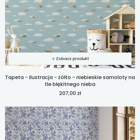
Zobacz produkt
Tapeta - Ilustracja - żółto - niebieskie samoloty na
tle błękitnego nieba
Cena
207,00 zł