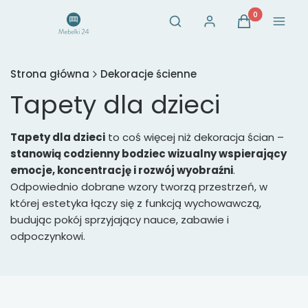
Otwórz wyszukiwarkę
Produkty w ko
Szukaj
Zaloguj się
Koszyk
Menu
Strona główna
Dekoracje ścienne
Tapety dla dzieci
Tapety dla dzieci
to coś więcej niż dekoracja ścian –
stanowią codzienny bodziec wizualny wspierający
emocje, koncentrację i rozwój wyobraźni
.
Odpowiednio dobrane wzory tworzą przestrzeń, w
której estetyka łączy się z funkcją wychowawczą,
budując pokój sprzyjający nauce, zabawie i
odpoczynkowi.