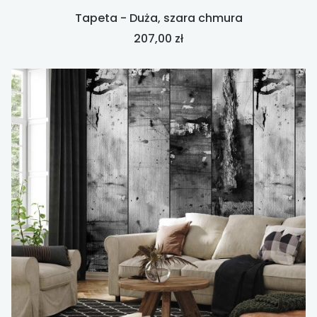
Tapeta - Duża, szara chmura
Cena
207,00 zł