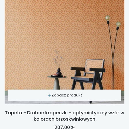
Zobacz produkt
Tapeta - Drobne kropeczki - optymistyczny wzór w
kolorach brzoskwiniowych
Cena
207,00 zł