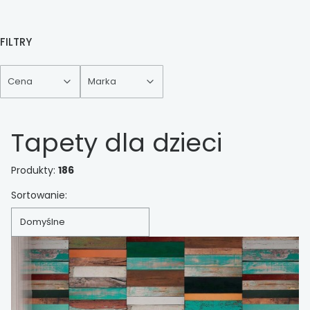
FILTRY
Cena
Marka
Koniec filtrów
Tapety dla dzieci
Produkty:
186
Lista produktów
Sortowanie:
Domyślne