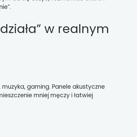
ie”.
„działa” w realnym
, muzyka, gaming. Panele akustyczne
ieszczenie mniej męczy i łatwiej