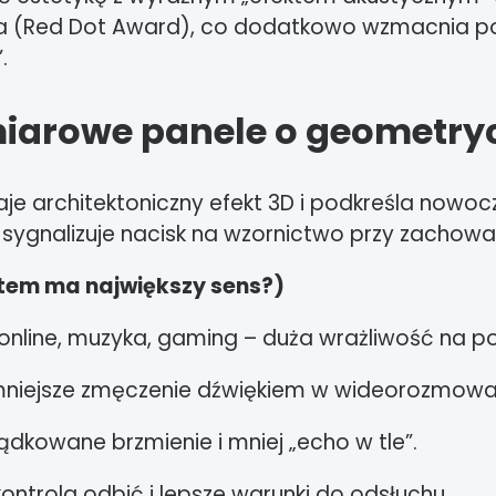
a (Red Dot Award), co dodatkowo wzmacnia poz
.
iarowe panele o geometryc
aje architektoniczny efekt 3D i podkreśla nowoc
sygnalizuje nacisk na wzornictwo przy zachowani
stem ma największy sens?)
online, muzyka, gaming – duża wrażliwość na po
 mniejsze zmęczenie dźwiękiem w wideorozmowa
ządkowane brzmienie i mniej „echo w tle”.
 kontrola odbić i lepsze warunki do odsłuchu.