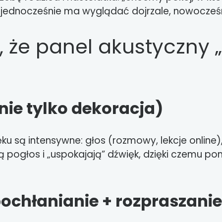
jednocześnie ma wyglądać dojrzale, nowocześn
 że panel akustyczny 
ie tylko dekoracja)
u są intensywne: głos (rozmowy, lekcje online)
 pogłos i „uspokajają” dźwięk, dzięki czemu pom
ochłanianie + rozpraszanie