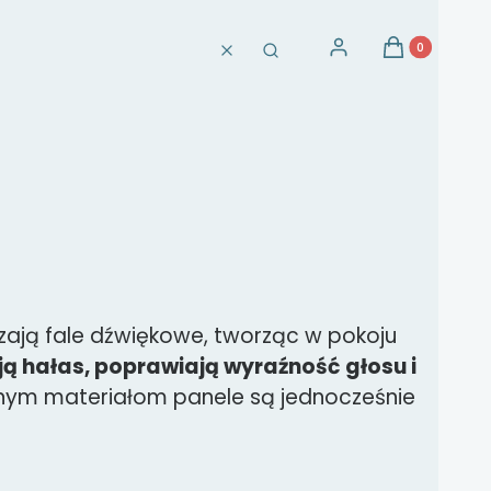
Produkty w ko
Zaloguj się
Koszyk
Wyczyść
Szukaj
szają fale dźwiękowe, tworząc w pokoju
ją hałas, poprawiają wyraźność głosu i
znym materiałom panele są jednocześnie