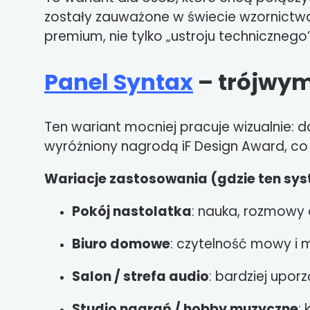
zostały zauważone w świecie wzornictw
premium, nie tylko „ustroju technicznego”
Panel Syntax
– trójwym
Ten wariant mocniej pracuje wizualnie: d
wyróżniony nagrodą iF Design Award, co 
Wariacje zastosowania (gdzie ten sy
Pokój nastolatka
: nauka, rozmowy 
Biuro domowe
: czytelność mowy i
Salon / strefa audio
: bardziej upor
Studio nagrań / hobby muzyczne
: