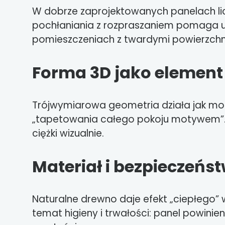
W dobrze zaprojektowanych panelach licz
pochłaniania z rozpraszaniem pomaga uzy
pomieszczeniach z twardymi powierzchn
Forma 3D jako element
Trójwymiarowa geometria działa jak moc
„tapetowania całego pokoju motywem”. 
ciężki wizualnie.
Materiał i bezpieczeń
Naturalne drewno daje efekt „ciepłego” wi
temat higieny i trwałości: panel powini