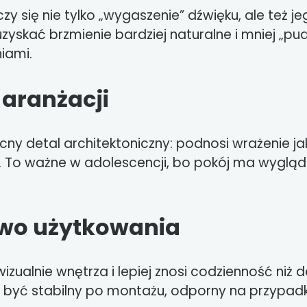
y się nie tylko „wygaszenie” dźwięku, ale też 
skać brzmienie bardziej naturalne i mniej „pu
iami.
 aranżacji
ny detal architektoniczny: podnosi wrażenie ja
To ważne w adolescencji, bo pokój ma wyglądać
stwo użytkowania
zualnie wnętrza i lepiej znosi codzienność niż d
en być stabilny po montażu, odporny na przypa