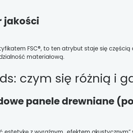
 jakości
tyfikatem FSC®, to ten atrybut staje się części
edzialność materiałową.
s: czym się różnią i g
dowe panele drewniane (po
yć estetykę z wyraźnym „efektem akustycznym” 