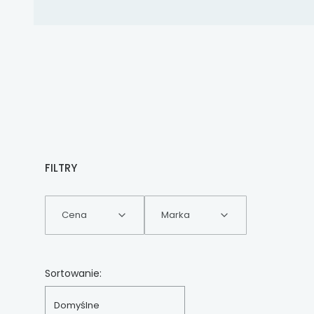
FILTRY
Cena
Marka
Koniec filtrów
Lista produktów
Sortowanie:
Domyślne