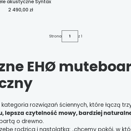
ele akustyczne Syntax
Cena
2 490,00 zł
Strona
z 1
czne EHØ
m
uteboar
yczny
 kategoria rozwiązań ściennych, które łączą tr
, lepsza czytelność mowy, bardziej naturaln
partą o drewno.
bę rodzica i nastolatka: „chcemy pokój, w któr