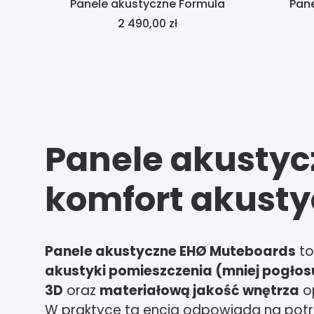
Panele akustyczne Formula
Pan
Cena
2 490,00 zł
Panele akusty
komfort akust
Panele akustyczne EHØ Muteboards
to
akustyki pomieszczenia (mniej pogłosu
3D
oraz
materiałową jakość wnętrza
o
W praktyce ta encja odpowiada na potrze