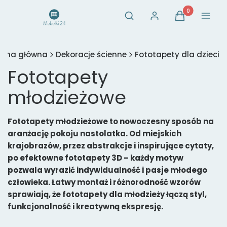
Otwórz wyszukiwarkę
Produkty w ko
Szukaj
Zaloguj się
Koszyk
Menu
rona główna
Dekoracje ścienne
Fototapety dla dzieci
Fototapety
młodzieżowe
Fototapety młodzieżowe to nowoczesny sposób na
aranżację pokoju nastolatka. Od miejskich
krajobrazów, przez abstrakcje i inspirujące cytaty,
po efektowne fototapety 3D – każdy motyw
pozwala wyrazić indywidualność i pasje młodego
człowieka. Łatwy montaż i różnorodność wzorów
sprawiają, że fototapety dla młodzieży łączą styl,
funkcjonalność i kreatywną ekspresję.