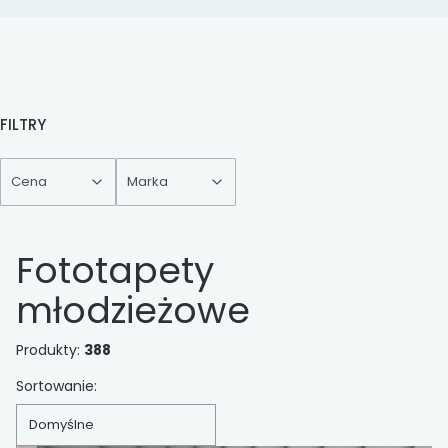
FILTRY
Cena
Marka
Koniec filtrów
Fototapety
młodzieżowe
Produkty:
388
Lista produktów
Sortowanie:
Domyślne