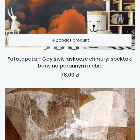
Zobacz produkt
Fototapeta - Gdy świt łaskocze chmury: spektakl
barw na porannym niebie
Cena
78,00 zł