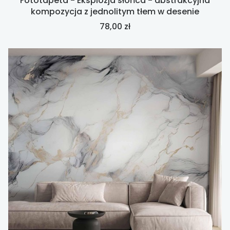
Fototapeta - Eksplozja słońca - abstrakcyjna
kompozycja z jednolitym tłem w desenie
Cena
78,00 zł