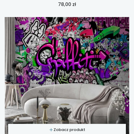
Cena
78,00 zł
Zobacz produkt