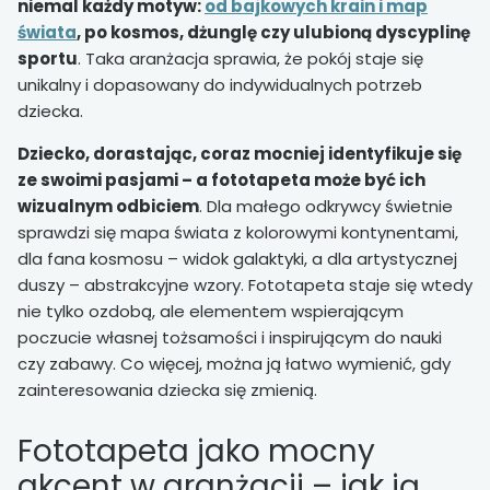
niemal każdy motyw:
od bajkowych krain i map
świata
, po kosmos, dżunglę czy ulubioną dyscyplinę
sportu
. Taka aranżacja sprawia, że pokój staje się
unikalny i dopasowany do indywidualnych potrzeb
dziecka.
Dziecko, dorastając, coraz mocniej identyfikuje się
ze swoimi pasjami – a fototapeta może być ich
wizualnym odbiciem
. Dla małego odkrywcy świetnie
sprawdzi się mapa świata z kolorowymi kontynentami,
dla fana kosmosu – widok galaktyki, a dla artystycznej
duszy – abstrakcyjne wzory. Fototapeta staje się wtedy
nie tylko ozdobą, ale elementem wspierającym
poczucie własnej tożsamości i inspirującym do nauki
czy zabawy. Co więcej, można ją łatwo wymienić, gdy
zainteresowania dziecka się zmienią.
Fototapeta jako mocny
akcent w aranżacji – jak ją