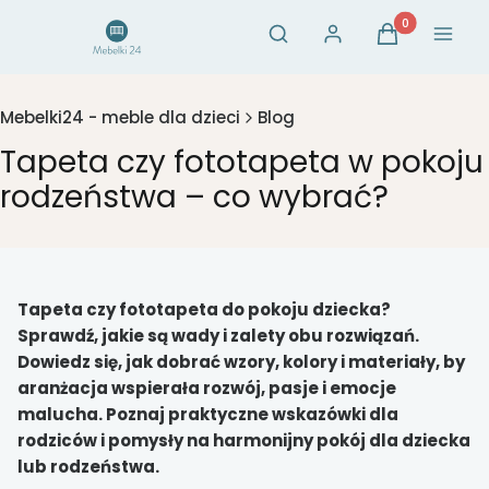
Otwórz wyszukiwarkę
Produkty w ko
Szukaj
Zaloguj się
Koszyk
Menu
Mebelki24 - meble dla dzieci
Blog
Tapeta czy fototapeta w pokoju
rodzeństwa – co wybrać?
Tapeta czy fototapeta do pokoju dziecka?
Sprawdź, jakie są wady i zalety obu rozwiązań.
Dowiedz się, jak dobrać wzory, kolory i materiały, by
aranżacja wspierała rozwój, pasje i emocje
malucha. Poznaj praktyczne wskazówki dla
rodziców i pomysły na harmonijny pokój dla dziecka
lub rodzeństwa.