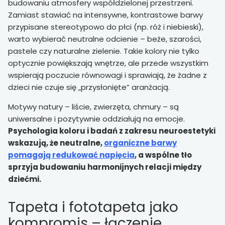
budowaniu atmosfery współdzielonej przestrzeni.
Zamiast stawiać na intensywne, kontrastowe barwy
przypisane stereotypowo do płci (np. róż i niebieski),
warto wybierać neutralne odcienie – beże, szarości,
pastele czy naturalne zielenie. Takie kolory nie tylko
optycznie powiększają wnętrze, ale przede wszystkim
wspierają poczucie równowagi i sprawiają, że żadne z
dzieci nie czuje się „przysłonięte” aranżacją.
Motywy natury – liście, zwierzęta, chmury – są
uniwersalne i pozytywnie oddziałują na emocje.
Psychologia koloru i badań z zakresu neuroestetyki
wskazują, że neutralne,
organiczne barwy
pomagają redukować napięcia
, a wspólne tło
sprzyja budowaniu harmonijnych relacji między
dziećmi.
Tapeta i fototapeta jako
kompromis – łączenie