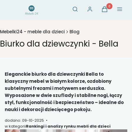
Otwórz wyszukiwarkę
Produkty w ko
Szukaj
Zaloguj się
Koszyk
Menu
Mebelki24 - meble dla dzieci
Blog
Biurko dla dziewczynki - Bella
Eleganckie biurko dla dziewczynki Bella to
klasyczny mebel w białym kolorze, ozdobiony
subtelnymi frezami i motywem serduszka.
Wyposażone w dwie szuflady i stabilne nogi, łączy
styl, funkcjonalność i bezpieczeństwo – idealne do
nauki i dekoracji dziecięcego pokoju.
dodano: 09-10-2025
w kategorii
Rankingi i analizy rynku mebli dla dzieci