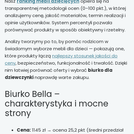
Nasz
ranking mebli dziecięcych
opiera się na
transparentnej metodologii ocen (0–100 pkt.), w której
analizujemy cenę, jakość materiałów, termin realizacji i
opinie użytkowników. System percentyli pozwala
porównywać produkty w sposób obiektywny i rzetelny.
Analizy tworzymy po to, by pomóc rodzicom w
świadomym wyborze mebli dla dzieci — pokazują one,
które produkty łączą
najlepszy stosunek jakości do
ceny
, bezpieczeństwo, funkcjonalność i trwałość. Dzięki
nim łatwiej porównać oferty i wybrać
biurko dla
dziewczynki
naprawdę warte zakupu.
Biurko Bella –
charakterystyka i mocne
strony
Cena:
1145 zł → ocena 25,2 pkt (średni przedział