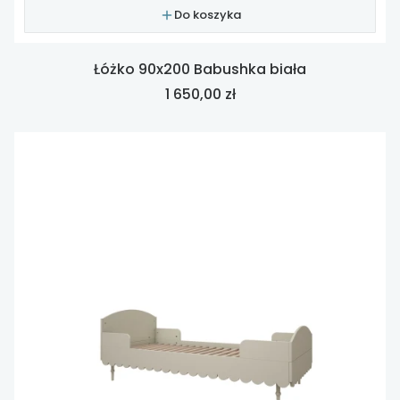
Do koszyka
Łóżko 90x200 Babushka biała
Cena
1 650,00 zł