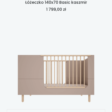
Łóżeczko 140x70 Basic kaszmir
Cena
1 799,00 zł