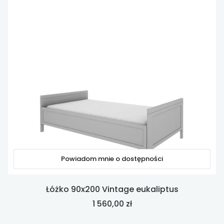
Powiadom mnie o dostępności
Łóżko 90x200 Vintage eukaliptus
Cena
1 560,00 zł