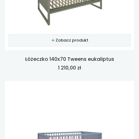
Zobacz produkt
Łóżeczko 140x70 Tweens eukaliptus
Cena
1 210,00 zł