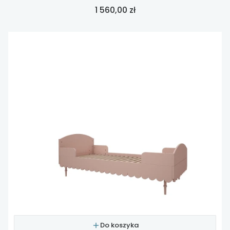
Cena
1 560,00 zł
Do koszyka