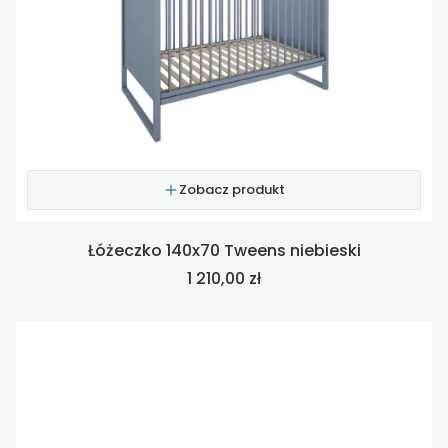
Zobacz produkt
Łóżeczko 140x70 Tweens niebieski
Cena
1 210,00 zł