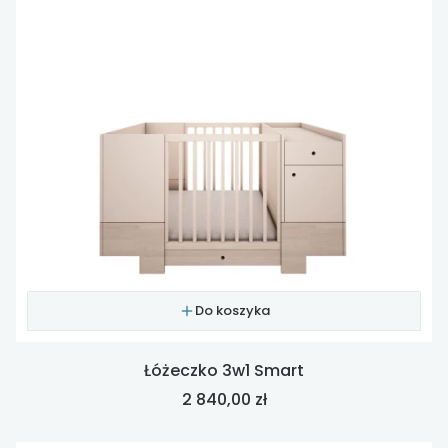
Do koszyka
Łóżeczko 3w1 Smart
Cena
2 840,00 zł