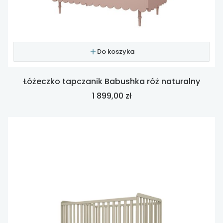
Do koszyka
Łóżeczko tapczanik Babushka róż naturalny
Cena
1 899,00 zł