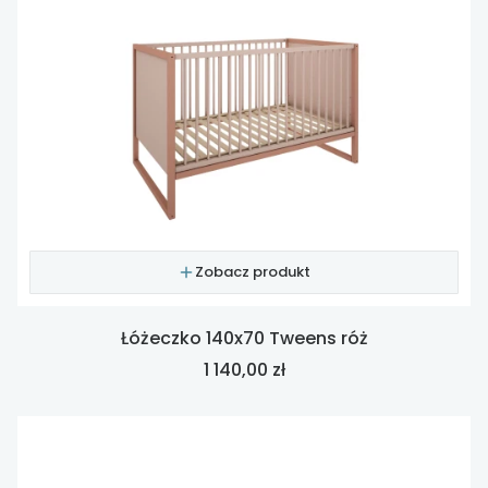
Zobacz produkt
Łóżeczko 140x70 Tweens róż
Cena
1 140,00 zł