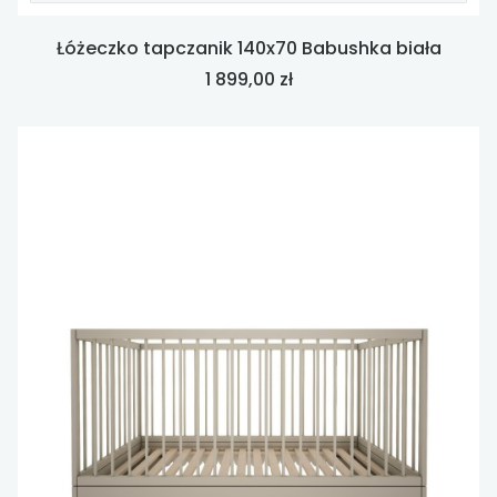
Łóżeczko tapczanik 140x70 Babushka biała
Cena
1 899,00 zł