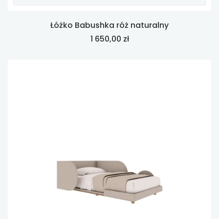
Łóżko Babushka róż naturalny
Cena
1 650,00 zł