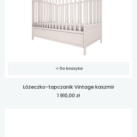
Do koszyka
Łóżeczko-tapczanik Vintage kaszmir
Cena
1 910,00 zł