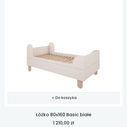
Do koszyka
Łóżko 80x160 Basic białe
Cena
1 210,00 zł