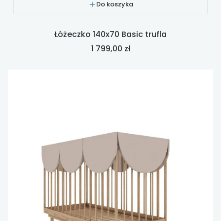
Do koszyka
Łóżeczko 140x70 Basic trufla
Cena
1 799,00 zł