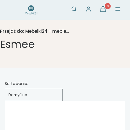
Otwórz wyszukiwarkę
Produkty w ko
Szukaj
Zaloguj się
Koszyk
Menu
Przejdź do:
Mebelki24 - meble dla dzieci
Esmee
Lista produktów
Sortowanie:
Domyślne