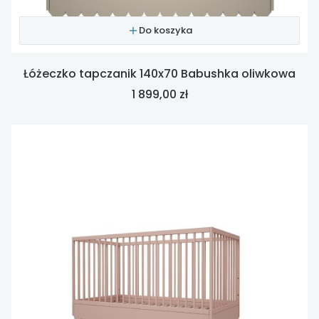
Do koszyka
Łóżeczko tapczanik 140x70 Babushka oliwkowa
Cena
1 899,00 zł