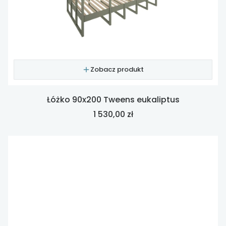
Zobacz produkt
Łóżko 90x200 Tweens eukaliptus
Cena
1 530,00 zł