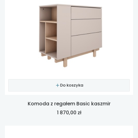
Do koszyka
Komoda z regałem Basic kaszmir
Cena
1 870,00 zł