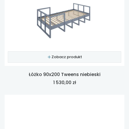
Zobacz produkt
Łóżko 90x200 Tweens niebieski
Cena
1 530,00 zł