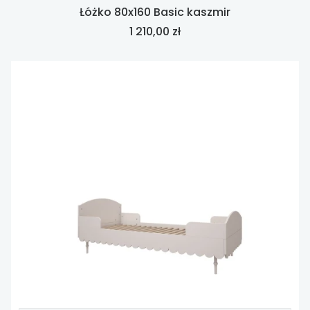
Łóżko 80x160 Basic kaszmir
Cena
1 210,00 zł