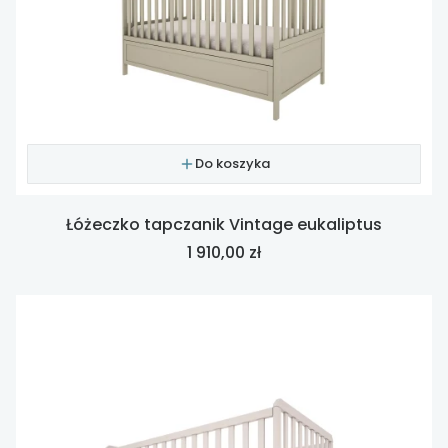
Do koszyka
Łóżeczko tapczanik Vintage eukaliptus
Cena
1 910,00 zł