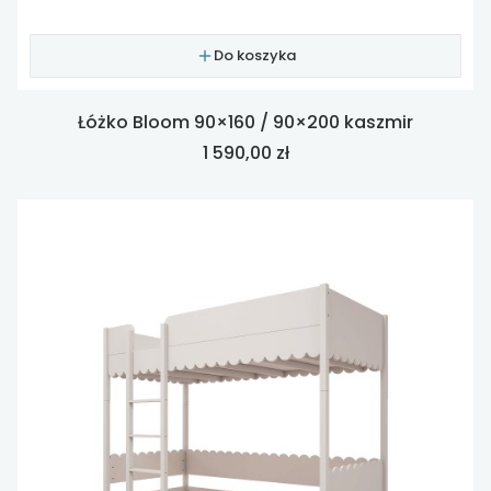
Do koszyka
Łóżko Bloom 90×160 / 90×200 kaszmir
Cena
1 590,00 zł