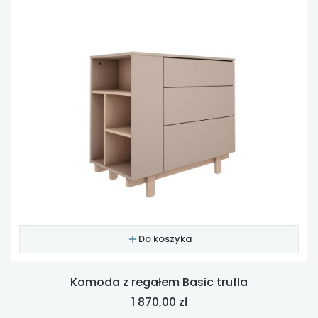
Do koszyka
Komoda z regałem Basic trufla
Cena
1 870,00 zł