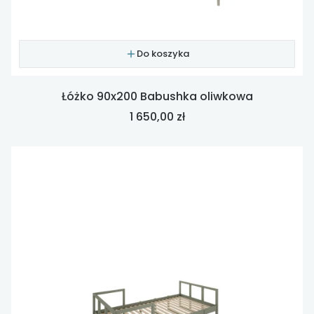
Do koszyka
Łóżko 90x200 Babushka oliwkowa
Cena
1 650,00 zł