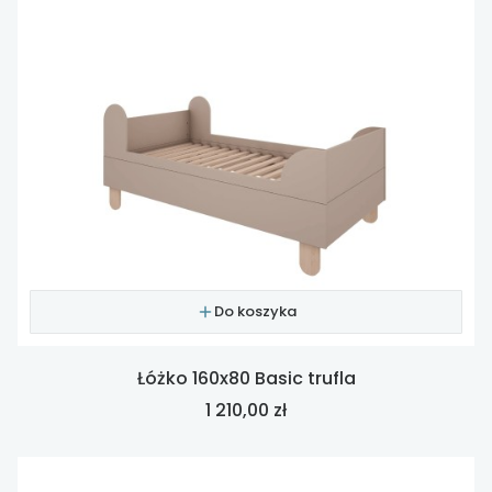
Do koszyka
Łóżko 160x80 Basic trufla
Cena
1 210,00 zł