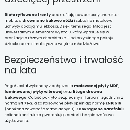
Białe ryflowane fronty
podkreślają nowoczesny charakter
mebla, a
drewniane bukowe nóżki
i subtelne metalowe
uchwyty dodają mu lekkości. Dzięki temu regał Miloo jest
uniwersalnym elementem wystroju, który wpasuje się w
aranżacje o różnym charakterze – od przytulnego pokoju
dziecka po minimalistyczne wnętrze młodzieżowe.
Bezpieczeństwo i trwałość
na lata
Regał został wykonany z połączenia
malowanej płyty MDF,
laminowanej płyty wiórowej
oraz
litego drewna
bukowego
. Całość pokryto bezpiecznymi farbami zgodnymi z
normą
EN 71-2
, a zastosowane płyty spełniają normę
EN16516
(obniżona zawartość formaldehydu).
Zaokrąglone narożniki
i
solidna konstrukcja gwarantują komfort i bezpieczeństwo
użytkowania.