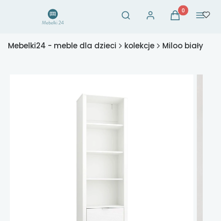
Otwórz wyszukiwarkę
Produkty w ko
Szukaj
Zaloguj się
Koszyk
Menu
Mebelki24 - meble dla dzieci
kolekcje
Miloo biały