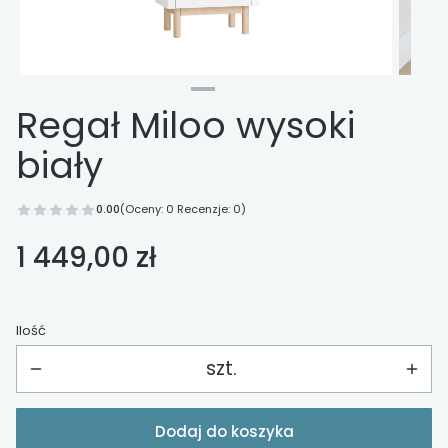
Regał Miloo wysoki
biały
0.00
(Oceny: 0 Recenzje: 0)
Cena
1 449,00 zł
Ilość
szt.
Dodaj do koszyka