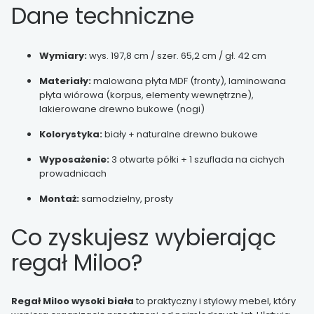
Dane techniczne
Wymiary:
wys. 197,8 cm / szer. 65,2 cm / gł. 42 cm
Materiały:
malowana płyta MDF (fronty), laminowana
płyta wiórowa (korpus, elementy wewnętrzne),
lakierowane drewno bukowe (nogi)
Kolorystyka:
biały + naturalne drewno bukowe
Wyposażenie:
3 otwarte półki + 1 szuflada na cichych
prowadnicach
Montaż:
samodzielny, prosty
Co zyskujesz wybierając
regał Miloo?
Regał Miloo wysoki biała
to praktyczny i stylowy mebel, który