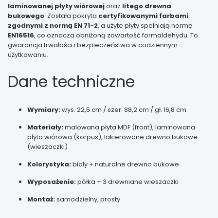
laminowanej płyty wiórowej
oraz
litego drewna
bukowego
. Została pokryta
certyfikowanymi farbami
zgodnymi z normą EN 71-2
, a użyte płyty spełniają normę
EN16516
, co oznacza obniżoną zawartość formaldehydu. To
gwarancja trwałości i bezpieczeństwa w codziennym
użytkowaniu.
Dane techniczne
Wymiary:
wys. 22,5 cm / szer. 88,2 cm / gł. 16,8 cm
Materiały:
malowana płyta MDF (front), laminowana
płyta wiórowa (korpus), lakierowane drewno bukowe
(wieszaczki)
Kolorystyka:
biały + naturalne drewno bukowe
Wyposażenie:
półka + 3 drewniane wieszaczki
Montaż:
samodzielny, prosty