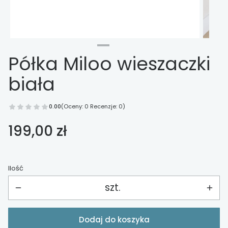
Półka Miloo wieszaczki
biała
0.00
(Oceny: 0 Recenzje: 0)
Cena
199,00 zł
Ilość
szt.
Dodaj do koszyka