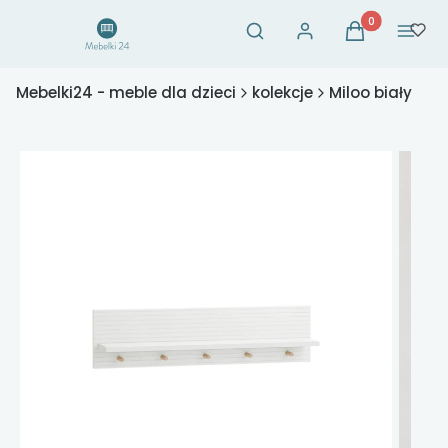
Otwórz wyszukiwarkę
Produkty w ko
Szukaj
Zaloguj się
Koszyk
Menu
Mebelki24 - meble dla dzieci
kolekcje
Miloo biały