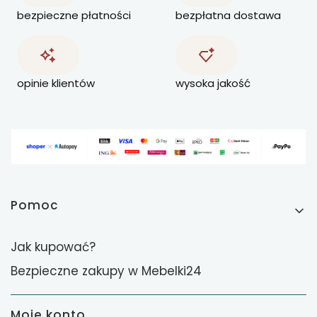
bezpieczne płatności
bezpłatna dostawa
opinie klientów
wysoka jakość
Linki w stopce
Pomoc
Jak kupować?
Bezpieczne zakupy w Mebelki24
Moje konto