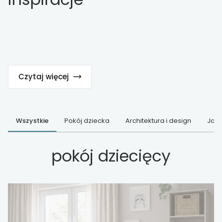
Czytaj więcej
Wszystkie
Pokój dziecka
Architektura i design
Jak 
pokój dziecięcy