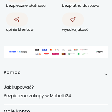
bezpieczne płatności
bezpłatna dostawa
opinie klientów
wysoka jakość
Linki w stopce
Pomoc
Jak kupować?
Bezpieczne zakupy w Mebelki24
Moje konto