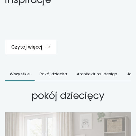
Czytaj więcej
Wszystkie
Pokój dziecka
Architektura i design
Jak 
pokój dziecięcy