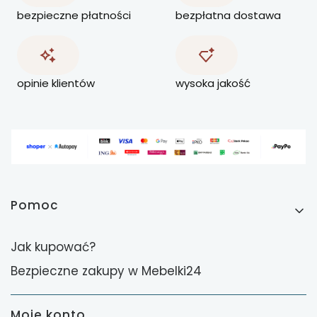
bezpieczne płatności
bezpłatna dostawa
opinie klientów
wysoka jakość
Linki w stopce
Pomoc
Jak kupować?
Bezpieczne zakupy w Mebelki24
Moje konto