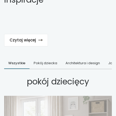
Czytaj więcej
Wszystkie
Pokój dziecka
Architektura i design
Jak 
pokój dziecięcy