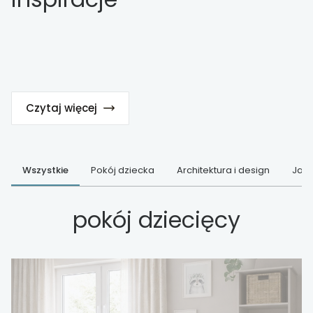
Czytaj więcej
Wszystkie
Pokój dziecka
Architektura i design
Jak 
pokój dziecięcy