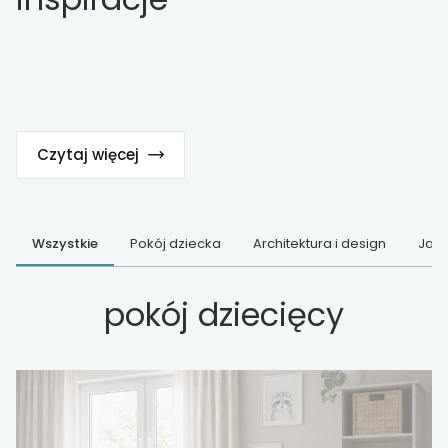
Czytaj więcej
Wszystkie
Pokój dziecka
Architektura i design
Jak 
pokój dziecięcy