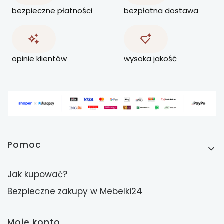
bezpieczne płatności
bezpłatna dostawa
opinie klientów
wysoka jakość
Linki w stopce
Pomoc
Jak kupować?
Bezpieczne zakupy w Mebelki24
Moje konto