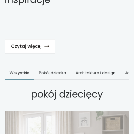
Czytaj więcej
Wszystkie
Pokój dziecka
Architektura i design
Jak 
pokój dziecięcy