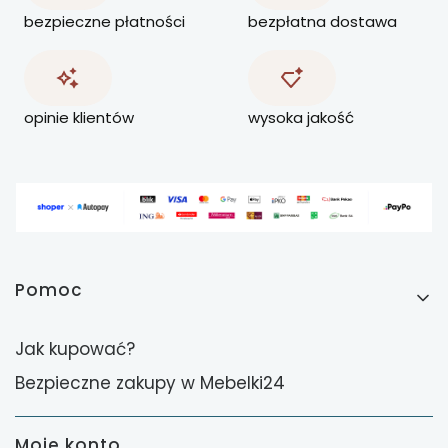
bezpieczne płatności
bezpłatna dostawa
opinie klientów
wysoka jakość
Linki w stopce
Pomoc
Jak kupować?
Bezpieczne zakupy w Mebelki24
Moje konto