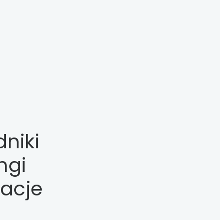
niki
ngi
racje