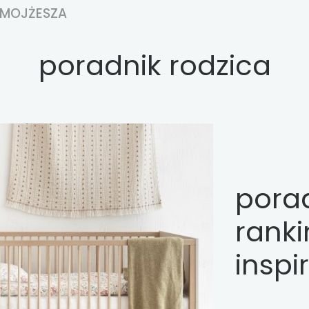
 MOJŻESZA
poradnik rodzica
porad
ranki
inspi