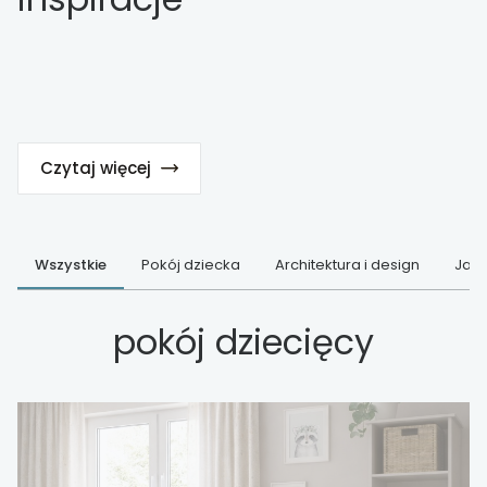
Czytaj więcej
Wszystkie
Pokój dziecka
Architektura i design
Jak 
pokój dziecięcy