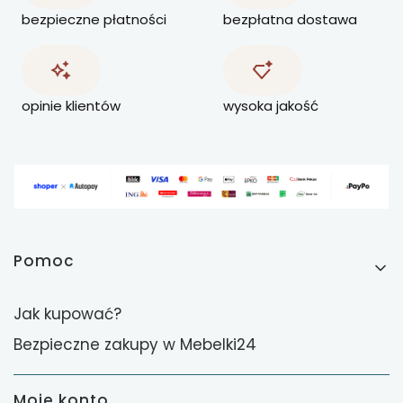
bezpieczne płatności
bezpłatna dostawa
opinie klientów
wysoka jakość
Linki w stopce
Pomoc
Jak kupować?
Bezpieczne zakupy w Mebelki24
Moje konto