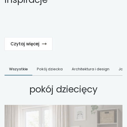
Czytaj więcej
Wszystkie
Pokój dziecka
Architektura i design
Jak 
pokój dziecięcy