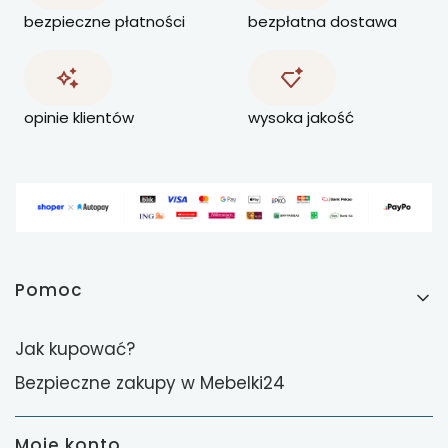
bezpieczne płatności
bezpłatna dostawa
opinie klientów
wysoka jakość
Linki w stopce
Pomoc
Jak kupować?
Bezpieczne zakupy w Mebelki24
Moje konto