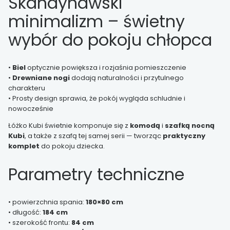
Skandynawski
minimalizm – świetny
wybór do pokoju chłopca
•
Biel
optycznie powiększa i rozjaśnia pomieszczenie
•
Drewniane nogi
dodają naturalności i przytulnego
charakteru
• Prosty design sprawia, że pokój wygląda schludnie i
nowocześnie
Łóżko Kubi świetnie komponuje się z
komodą
i
szafką nocną
Kubi
, a także z szafą tej samej serii — tworząc
praktyczny
komplet
do pokoju dziecka.
Parametry techniczne
• powierzchnia spania:
180×80 cm
• długość:
184 cm
• szerokość frontu:
84 cm