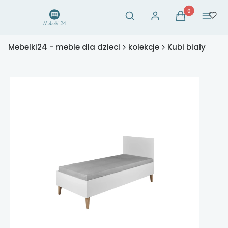
Otwórz wyszukiwarkę
Produkty w ko
Szukaj
Zaloguj się
Koszyk
Menu
Mebelki24 - meble dla dzieci
kolekcje
Kubi biały