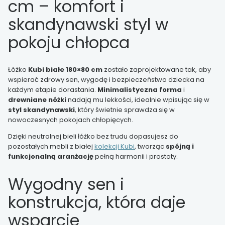
cm – komfort i
skandynawski styl w
pokoju chłopca
Łóżko
Kubi białe 180×80 cm
zostało zaprojektowane tak, aby
wspierać zdrowy sen, wygodę i bezpieczeństwo dziecka na
każdym etapie dorastania.
Minimalistyczna forma
i
drewniane nóżki
nadają mu lekkości, idealnie wpisując się w
styl skandynawski
, który świetnie sprawdza się w
nowoczesnych pokojach chłopięcych.
Dzięki neutralnej bieli łóżko bez trudu dopasujesz do
pozostałych mebli z białej
kolekcji Kubi
, tworząc
spójną i
funkcjonalną aranżację
pełną harmonii i prostoty.
Wygodny sen i
konstrukcja, która daje
wsparcie