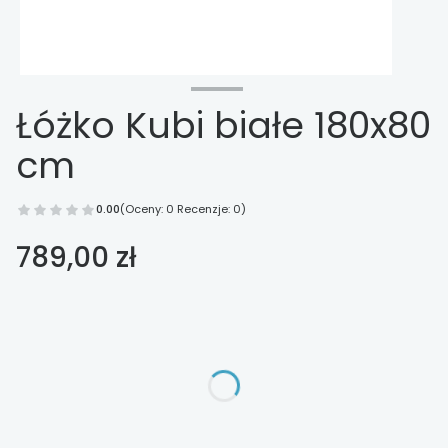
Łóżko Kubi białe 180x80
cm
0.00
(Oceny: 0 Recenzje: 0)
Cena
789,00 zł
Wybierz opcje
Poszczególne warianty mogą różnić się ceną
*
materac
Wybierz