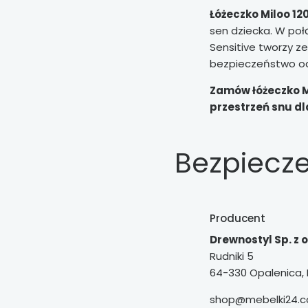
Łóżeczko Miloo 12
sen dziecka. W p
Sensitive tworzy ze
bezpieczeństwo od 
Zamów łóżeczko Mi
przestrzeń snu d
Bezpiecz
Producent
Drewnostyl Sp. z o
Rudniki 5
64-330 Opalenica, 
shop@mebelki24.c