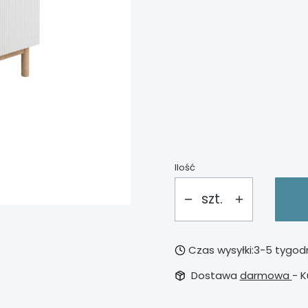
*
barierka zabezpieczaj
Wybierz
*
materac
Wybierz
Ilość
szt.
Czas wysyłki:
3-5 tygod
Dostawa
darmowa
- K