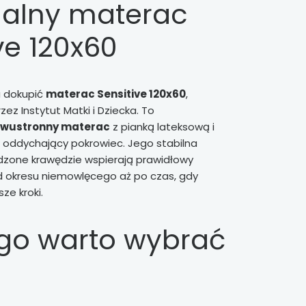
alny materac
ve 120x60
 dokupić
materac Sensitive 120x60
,
z Instytut Matki i Dziecka. To
dwustronny materac
z pianką lateksową i
 oddychający pokrowiec. Jego stabilna
rdzone krawędzie wspierają prawidłowy
d okresu niemowlęcego aż po czas, gdy
ze kroki.
go warto wybrać