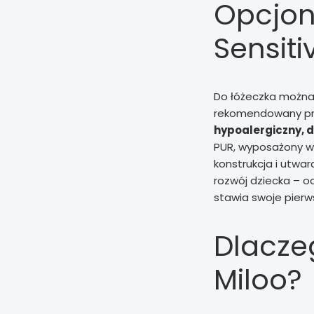
Opcjon
Sensiti
Do łóżeczka można
rekomendowany prze
hypoalergiczny, 
PUR, wyposażony w
konstrukcja i utwa
rozwój dziecka – o
stawia swoje pierws
Dlacze
Miloo?