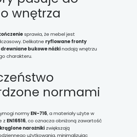
o wnętrza
kończenie
sprawia, że mebel jest
dczasowy. Delikatne
ryflowane fronty
a
drewniane bukowe nóżki
nadają wnętrzu
ego charakteru.
czeństwo
rdzone normami
wymogi normy
EN-716
, a materiały użyte w
e z
EN16516
, co oznacza obniżoną zawartość
krąglone narożniki
zwiększają
dziennego użytkowania, minimalizując