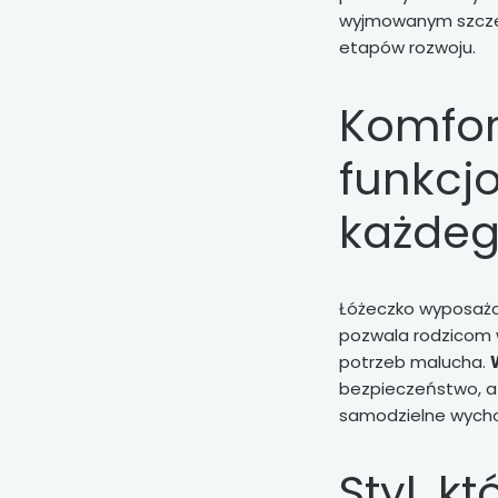
wyjmowanym szczeb
etapów rozwoju.
Komfort
funkcj
każdeg
Łóżeczko wyposaż
pozwala rodzicom 
potrzeb malucha.
bezpieczeństwo, a
samodzielne wycho
Styl, k