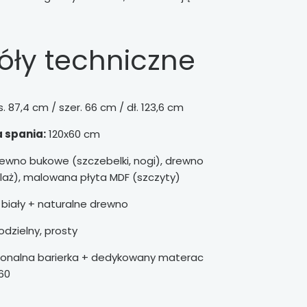
óły techniczne
. 87,4 cm / szer. 66 cm / dł. 123,6 cm
 spania:
120x60 cm
ewno bukowe (szczebelki, nogi), drewno
laż), malowana płyta MDF (szczyty)
biały + naturalne drewno
dzielny, prosty
onalna barierka + dedykowany materac
x60