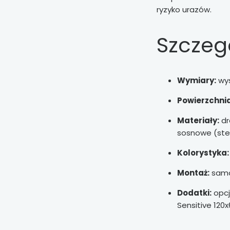
ryzyko urazów.
Szczeg
Wymiary:
wys
Powierzchnia
Materiały:
dr
sosnowe (ste
Kolorystyka:
Montaż:
samo
Dodatki:
opcj
Sensitive 120