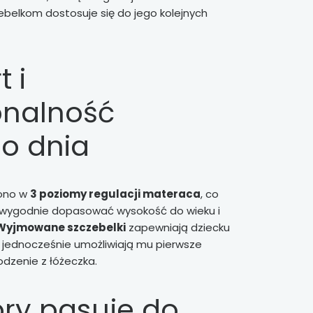
elkom dostosuje się do jego kolejnych
 i
onalność
o dnia
ono w
3 poziomy regulacji materaca
, co
wygodnie dopasować wysokość do wieku i
Wyjmowane szczebelki
zapewniają dziecku
 jednocześnie umożliwiają mu pierwsze
dzenie z łóżeczka.
tóry pasuje do