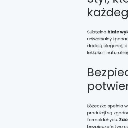
każdeg
Subtelne
białe wy
uniwersalny i pona
dodają elegancji, 
lekkości i naturaln
Bezpie
potwie
Łóżeczko spełnia 
produkcji są zgodn
formaldehydu.
Zao
bezpieczeństwo co