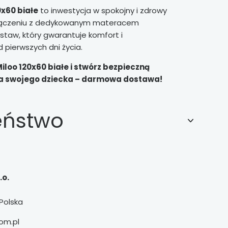
0x60 białe
to inwestycja w spokojny i zdrowy
ołączeniu z dedykowanym materacem
staw, który gwarantuje komfort i
pierwszych dni życia.
loo 120x60 białe i stwórz bezpieczną
la swojego dziecka – darmowa dostawa!
eństwo
.o.
Polska
om.pl