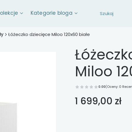
kolekcje
Kategorie bloga
ły
Łóżeczko dziecięce Miloo 120x60 białe
Łóżeczk
Miloo 12
0.00
(Oceny: 0 Recen
Cena
1 699,00 zł
Wybierz opcje
Poszczególne warianty mog