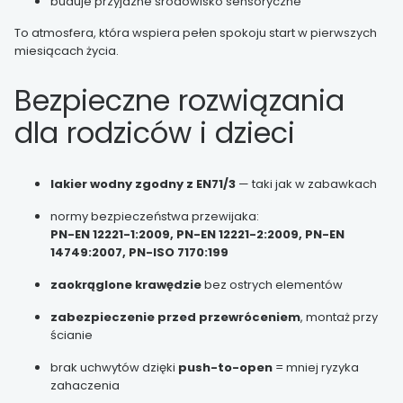
buduje przyjazne środowisko sensoryczne
To atmosfera, która wspiera pełen spokoju start w pierwszych
miesiącach życia.
Bezpieczne rozwiązania
dla rodziców i dzieci
lakier wodny zgodny z EN71/3
— taki jak w zabawkach
normy bezpieczeństwa przewijaka:
PN-EN 12221-1:2009, PN-EN 12221-2:2009, PN-EN
14749:2007, PN-ISO 7170:199
zaokrąglone krawędzie
bez ostrych elementów
zabezpieczenie przed przewróceniem
, montaż przy
ścianie
brak uchwytów dzięki
push-to-open
= mniej ryzyka
zahaczenia