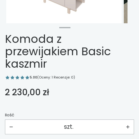
Komoda z
przewijakiem Basic
kaszmir
5.00
(Oceny: 1 Recenzje: 0)
Cena
2 230,00 zł
Ilość
szt.