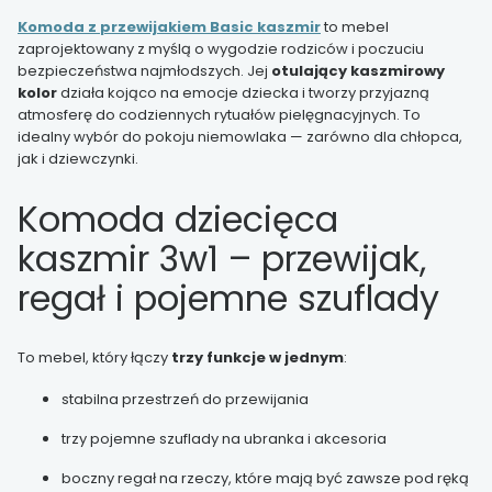
Komoda z przewijakiem Basic kaszmir
to mebel
zaprojektowany z myślą o wygodzie rodziców i poczuciu
bezpieczeństwa najmłodszych. Jej
otulający kaszmirowy
kolor
działa kojąco na emocje dziecka i tworzy przyjazną
atmosferę do codziennych rytuałów pielęgnacyjnych. To
idealny wybór do pokoju niemowlaka — zarówno dla chłopca,
jak i dziewczynki.
Komoda dziecięca
kaszmir 3w1 – przewijak,
regał i pojemne szuflady
To mebel, który łączy
trzy funkcje w jednym
:
stabilna przestrzeń do przewijania
trzy pojemne szuflady na ubranka i akcesoria
boczny regał na rzeczy, które mają być zawsze pod ręką