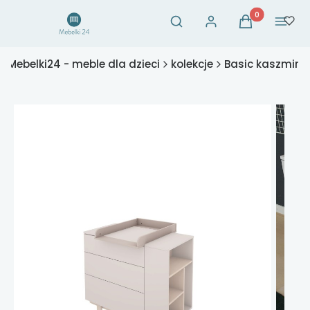
Otwórz wyszukiwarkę
Produkty w ko
Szukaj
Zaloguj się
Koszyk
Menu
Mebelki24 - meble dla dzieci
kolekcje
Basic kaszmir