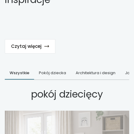
Czytaj więcej
Wszystkie
Pokój dziecka
Architektura i design
Jak 
pokój dziecięcy