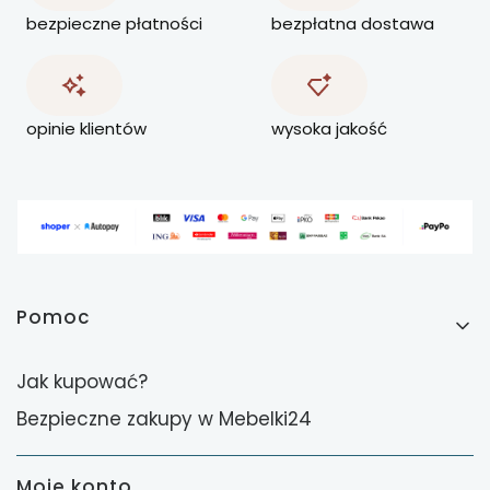
bezpieczne płatności
bezpłatna dostawa
opinie klientów
wysoka jakość
Linki w stopce
Pomoc
Jak kupować?
Bezpieczne zakupy w Mebelki24
Moje konto