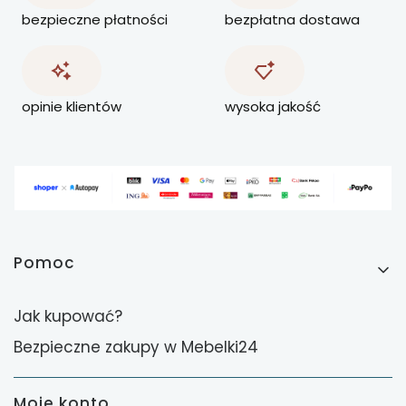
bezpieczne płatności
bezpłatna dostawa
opinie klientów
wysoka jakość
Linki w stopce
Pomoc
Jak kupować?
Bezpieczne zakupy w Mebelki24
Moje konto