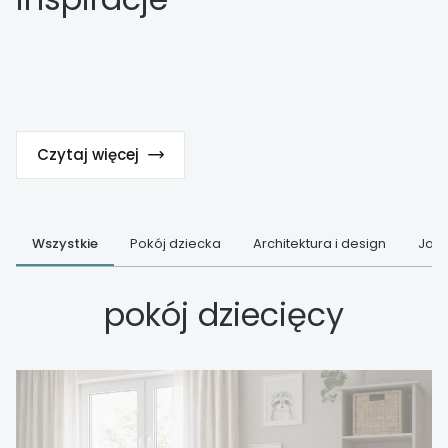
Czytaj więcej
Wszystkie
Pokój dziecka
Architektura i design
Jak 
pokój dziecięcy