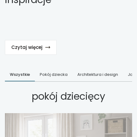
Czytaj więcej
Wszystkie
Pokój dziecka
Architektura i design
Jak 
pokój dziecięcy