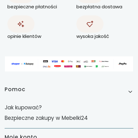
bezpieczne płatności
bezpłatna dostawa
opinie klientów
wysoka jakość
Linki w stopce
Pomoc
Jak kupować?
Bezpieczne zakupy w Mebelki24
Moje konto