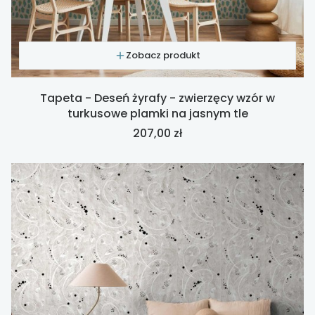
Zobacz produkt
Tapeta - Deseń żyrafy - zwierzęcy wzór w
turkusowe plamki na jasnym tle
Cena
207,00 zł