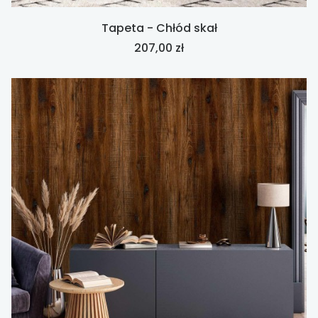
Tapeta - Chłód skał
Cena
207,00 zł