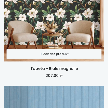
Zobacz produkt
Tapeta - Białe magnolie
Cena
207,00 zł