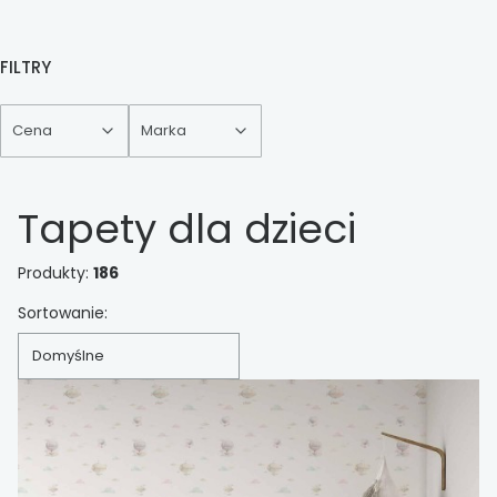
FILTRY
Cena
Marka
Koniec filtrów
Tapety dla dzieci
Produkty:
186
Lista produktów
Sortowanie:
Domyślne