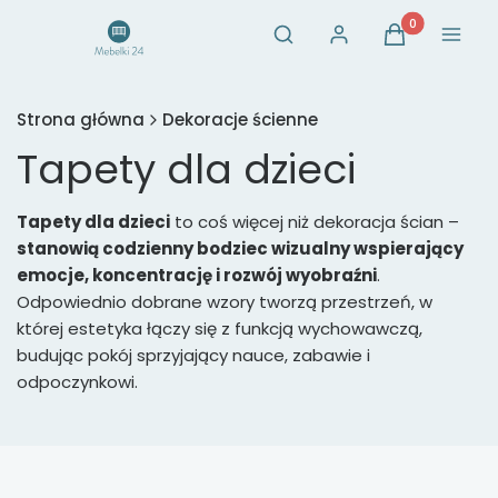
Otwórz wyszukiwarkę
Produkty w ko
Szukaj
Zaloguj się
Koszyk
Menu
Strona główna
Dekoracje ścienne
Tapety dla dzieci
Tapety dla dzieci
to coś więcej niż dekoracja ścian –
stanowią codzienny bodziec wizualny wspierający
emocje, koncentrację i rozwój wyobraźni
.
Odpowiednio dobrane wzory tworzą przestrzeń, w
której estetyka łączy się z funkcją wychowawczą,
budując pokój sprzyjający nauce, zabawie i
odpoczynkowi.