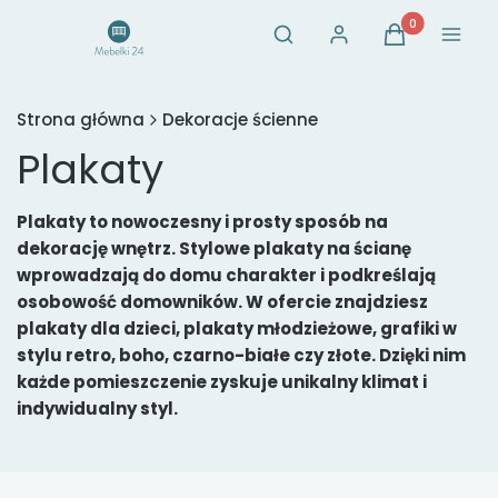
Otwórz wyszukiwarkę
Produkty w ko
Szukaj
Zaloguj się
Koszyk
Menu
Strona główna
Dekoracje ścienne
Plakaty
Plakaty to nowoczesny i prosty sposób na
dekorację wnętrz. Stylowe plakaty na ścianę
wprowadzają do domu charakter i podkreślają
osobowość domowników. W ofercie znajdziesz
plakaty dla dzieci, plakaty młodzieżowe, grafiki w
stylu retro, boho, czarno-białe czy złote. Dzięki nim
każde pomieszczenie zyskuje unikalny klimat i
indywidualny styl.