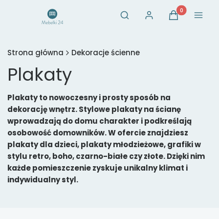
Otwórz wyszukiwarkę
Produkty w ko
Szukaj
Zaloguj się
Koszyk
Menu
Strona główna
Dekoracje ścienne
Plakaty
Plakaty to nowoczesny i prosty sposób na
dekorację wnętrz. Stylowe plakaty na ścianę
wprowadzają do domu charakter i podkreślają
osobowość domowników. W ofercie znajdziesz
plakaty dla dzieci, plakaty młodzieżowe, grafiki w
stylu retro, boho, czarno-białe czy złote. Dzięki nim
każde pomieszczenie zyskuje unikalny klimat i
indywidualny styl.