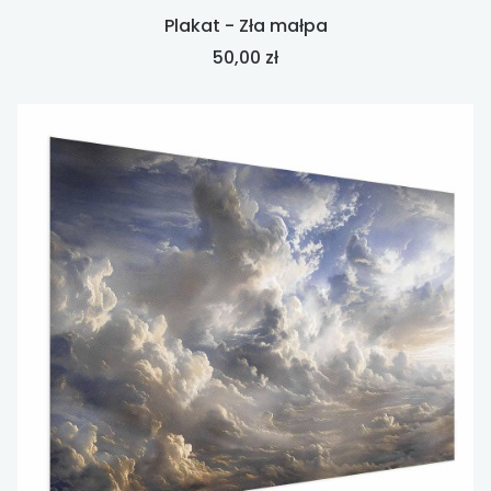
Plakat - Zła małpa
Cena
50,00 zł