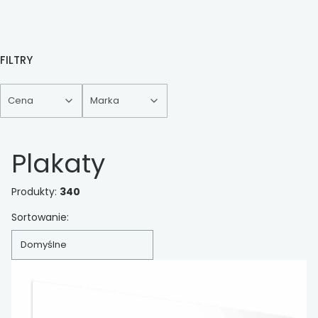
FILTRY
Cena
Marka
Koniec filtrów
Plakaty
Produkty:
340
Lista produktów
Sortowanie:
Domyślne