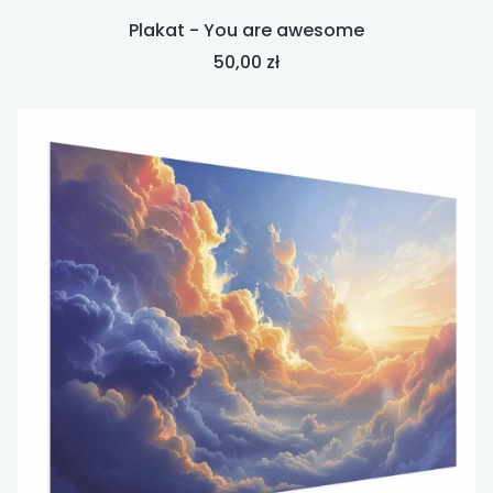
Plakat - You are awesome
Cena
50,00 zł