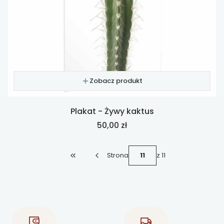
Zobacz produkt
Plakat - Żywy kaktus
Cena
50,00 zł
Strona
z 11
Wróć do pierwszej strony z produktami