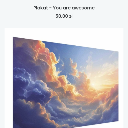
Plakat - You are awesome
Cena
50,00 zł