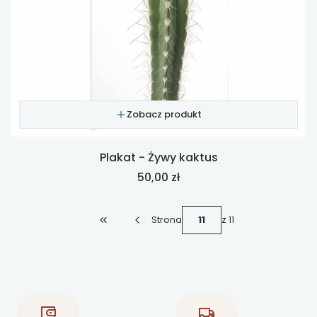
Zobacz produkt
Plakat - Żywy kaktus
Cena
50,00 zł
Strona
z 11
Wróć do pierwszej strony z produktami