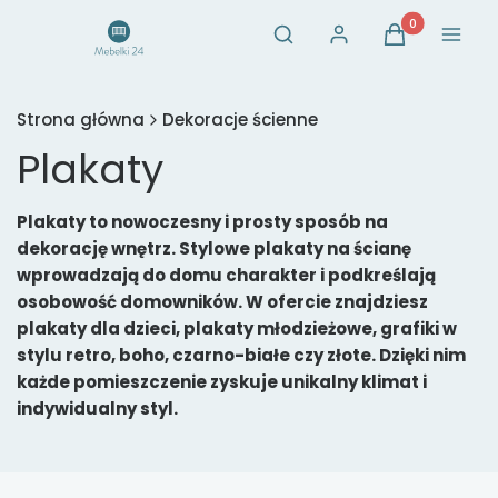
Otwórz wyszukiwarkę
Produkty w ko
Szukaj
Zaloguj się
Koszyk
Menu
Strona główna
Dekoracje ścienne
Plakaty
Plakaty to nowoczesny i prosty sposób na
dekorację wnętrz. Stylowe plakaty na ścianę
wprowadzają do domu charakter i podkreślają
osobowość domowników. W ofercie znajdziesz
plakaty dla dzieci, plakaty młodzieżowe, grafiki w
stylu retro, boho, czarno-białe czy złote. Dzięki nim
każde pomieszczenie zyskuje unikalny klimat i
indywidualny styl.