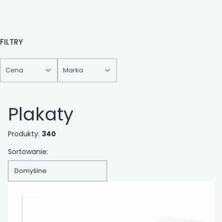
FILTRY
Cena
Marka
Koniec filtrów
Plakaty
Produkty:
340
Lista produktów
Sortowanie:
Domyślne