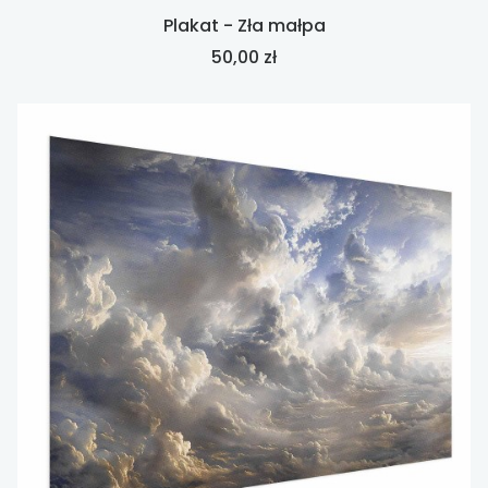
Plakat - Zła małpa
Cena
50,00 zł