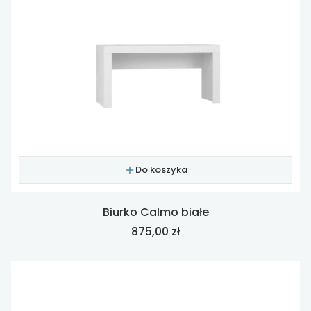
Do koszyka
Biurko Calmo białe
Cena
875,00 zł