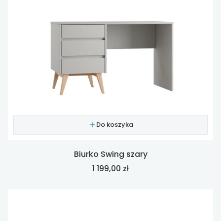
Do koszyka
Biurko Swing szary
Cena
1 199,00 zł