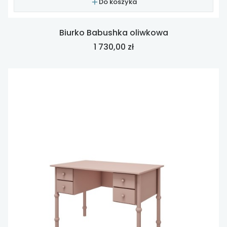
Do koszyka
Biurko Babushka oliwkowa
Cena
1 730,00 zł