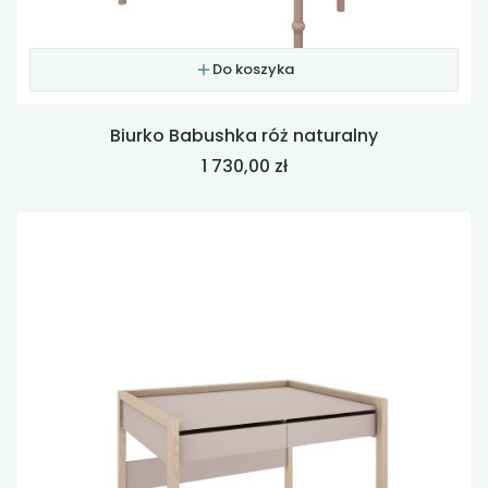
Do koszyka
Biurko Babushka róż naturalny
Cena
1 730,00 zł