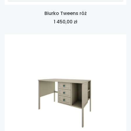
Biurko Tweens róż
Cena
1 450,00 zł