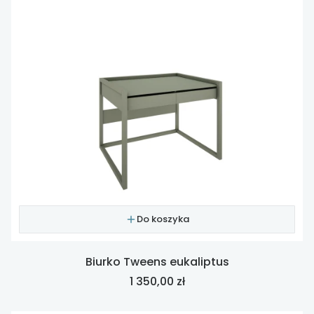
Do koszyka
Biurko Tweens eukaliptus
Cena
1 350,00 zł