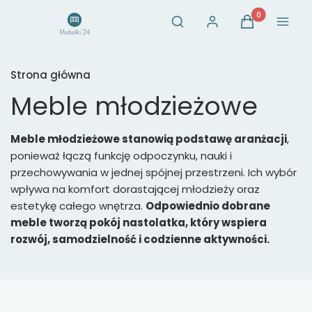
Otwórz wyszukiwarkę
Produkty w ko
Szukaj
Zaloguj się
Koszyk
Menu
Strona główna
Meble młodzieżowe
Meble młodzieżowe stanowią podstawę aranżacji
,
ponieważ łączą funkcję odpoczynku, nauki i
przechowywania w jednej spójnej przestrzeni. Ich wybór
wpływa na komfort dorastającej młodzieży oraz
estetykę całego wnętrza.
Odpowiednio dobrane
meble tworzą pokój nastolatka, który wspiera
rozwój, samodzielność i codzienne aktywności.