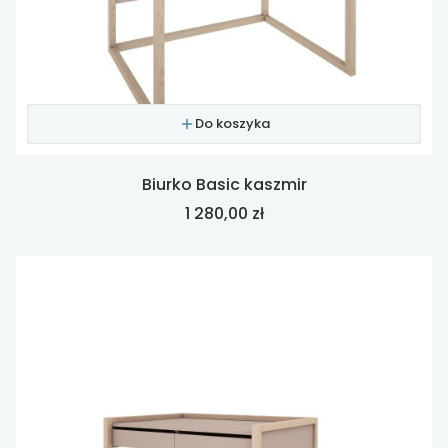
Do koszyka
Biurko Basic kaszmir
Cena
1 280,00 zł