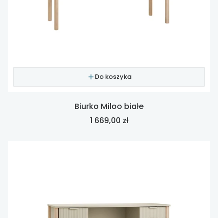
Do koszyka
Biurko Miloo białe
Cena
1 669,00 zł