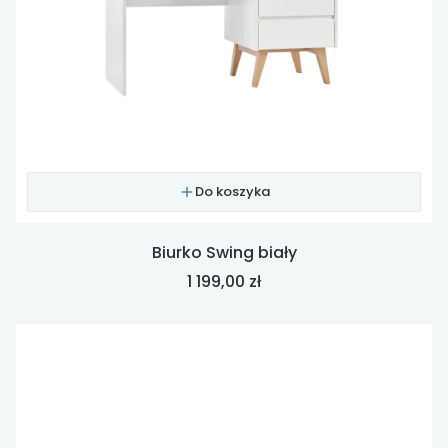
Do koszyka
Biurko Swing biały
Cena
1 199,00 zł