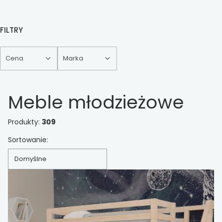
FILTRY
Cena
Marka
Koniec filtrów
Meble młodzieżowe
Produkty:
309
Lista produktów
Sortowanie:
Domyślne