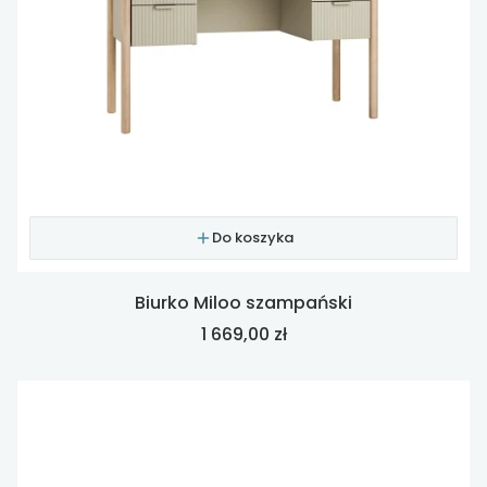
Do koszyka
Biurko Miloo szampański
Cena
1 669,00 zł