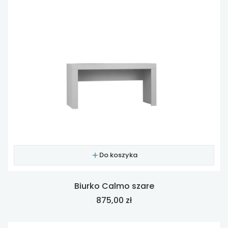
Do koszyka
Biurko Calmo szare
Cena
875,00 zł