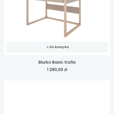
Do koszyka
Biurko Basic trufla
Cena
1 280,00 zł