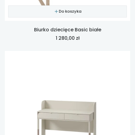
Do koszyka
Biurko dziecięce Basic białe
Cena
1 280,00 zł