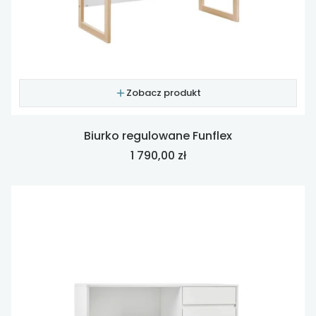
Zobacz produkt
Biurko regulowane Funflex
Cena
1 790,00 zł