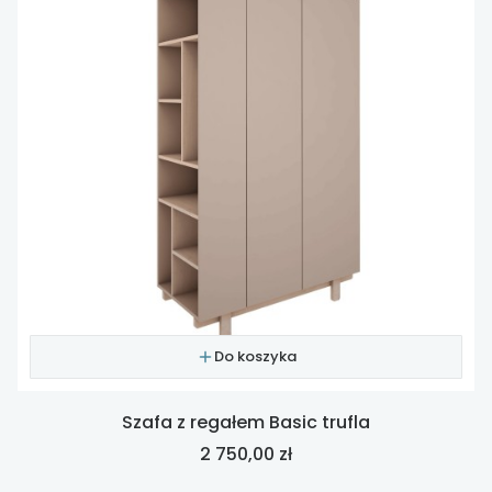
Do koszyka
Szafa z regałem Basic trufla
Cena
2 750,00 zł