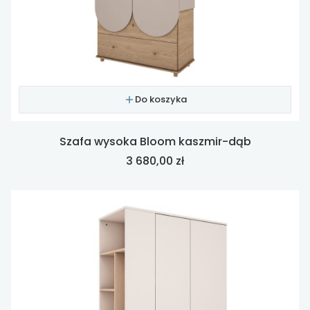
Do koszyka
Szafa wysoka Bloom kaszmir-dąb
Cena
3 680,00 zł