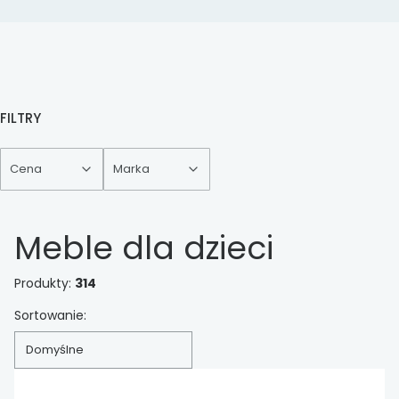
FILTRY
Cena
Marka
Koniec filtrów
Meble dla dzieci
Produkty:
314
Lista produktów
Sortowanie:
Domyślne