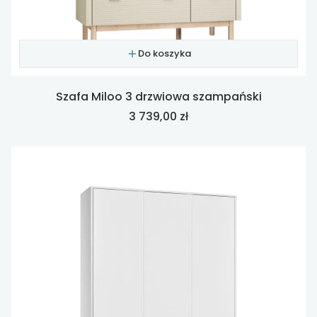
Do koszyka
Szafa Miloo 3 drzwiowa szampański
Cena
3 739,00 zł