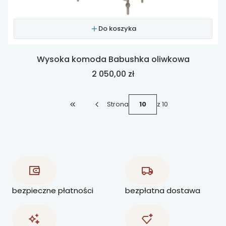
Do koszyka
Wysoka komoda Babushka oliwkowa
Cena
2 050,00 zł
Strona
z 10
Wróć do pierwszej strony z produktami
bezpieczne płatności
bezpłatna dostawa