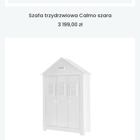
Szafa trzydrzwiowa Calmo szara
Cena
3 199,00 zł