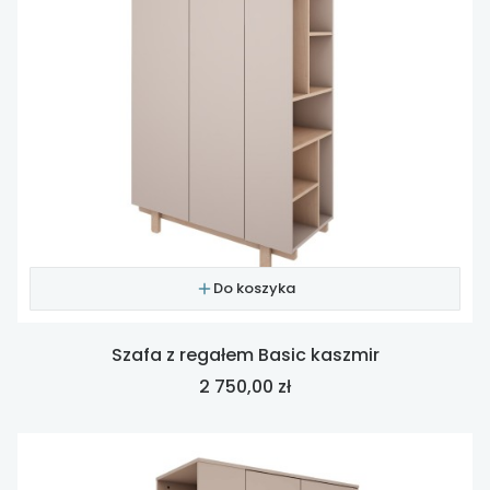
Do koszyka
Szafa z regałem Basic kaszmir
Cena
2 750,00 zł