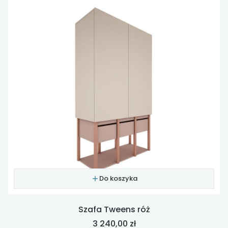
Do koszyka
Szafa Tweens róż
Cena
3 240,00 zł