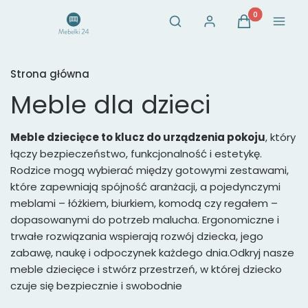
Otwórz wyszukiwarkę
Produkty w ko
Szukaj
Zaloguj się
Koszyk
Menu
Strona główna
Meble dla dzieci
Meble dziecięce to klucz do urządzenia pokoju
, który
łączy bezpieczeństwo, funkcjonalność i estetykę.
Rodzice mogą wybierać między gotowymi zestawami,
które zapewniają spójność aranżacji, a pojedynczymi
meblami – łóżkiem, biurkiem, komodą czy regałem –
dopasowanymi do potrzeb malucha. Ergonomiczne i
trwałe rozwiązania wspierają rozwój dziecka, jego
zabawę, naukę i odpoczynek każdego dnia.Odkryj nasze
meble dziecięce i stwórz przestrzeń, w której dziecko
czuje się bezpiecznie i swobodnie