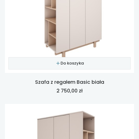
Do koszyka
Szafa z regałem Basic biała
Cena
2 750,00 zł