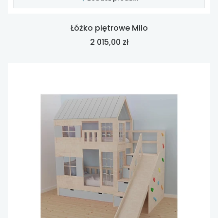
Łóżko piętrowe Milo
Cena
2 015,00 zł