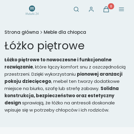
Otwórz wyszukiwarkę
Produkty w ko
Szukaj
Zaloguj się
Koszyk
Menu
Strona główna
Meble dla chłopca
Łóżko piętrowe
Łóżko piętrowe to nowoczesne i funkcjonalne
rozwiązanie
, które łączy komfort snu z oszczędnością
przestrzeni. Dzięki wykorzystaniu
pionowej aranżacji
pokoju dziecięcego
, mebel ten tworzy dodatkowe
miejsce na biurko, szafę lub strefę zabawy.
Solidna
konstrukcja, bezpieczeństwo oraz estetyczny
design
sprawiają, że łóżko na antresoli doskonale
wpisuje się w potrzeby chłopców i ich rodziców.