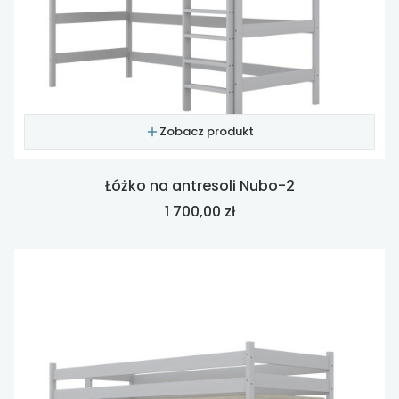
Zobacz produkt
Łóżko na antresoli Nubo-2
Cena
1 700,00 zł