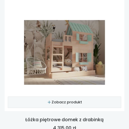
Zobacz produkt
Łóżka piętrowe domek z drabinką
Cena
4 315,00 zł