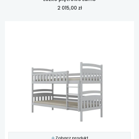
Cena
2 015,00 zł
Zobacz produkt