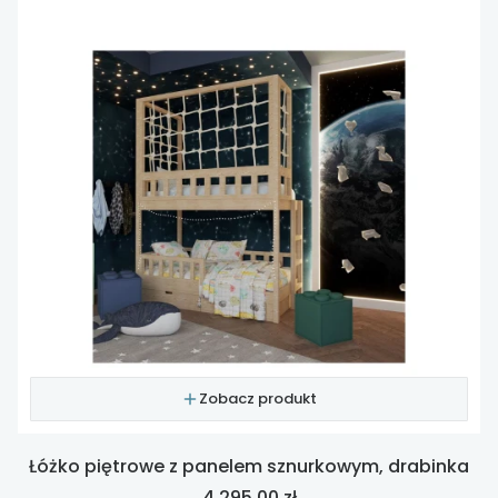
Zobacz produkt
Łóżko piętrowe z panelem sznurkowym, drabinka
Cena
4 295,00 zł