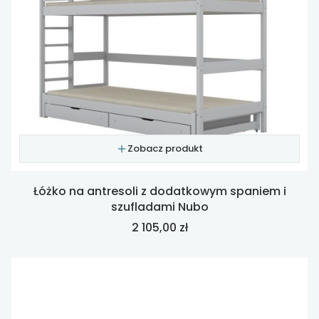
Zobacz produkt
Łóżko na antresoli z dodatkowym spaniem i
szufladami Nubo
Cena
2 105,00 zł