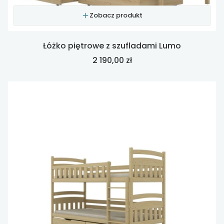
Zobacz produkt
Łóżko piętrowe z szufladami Lumo
Cena
2 190,00 zł