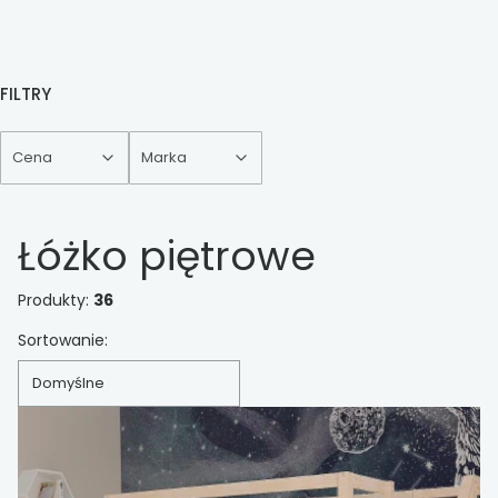
FILTRY
Cena
Marka
Koniec filtrów
Łóżko piętrowe
Produkty:
36
Lista produktów
Sortowanie:
Domyślne