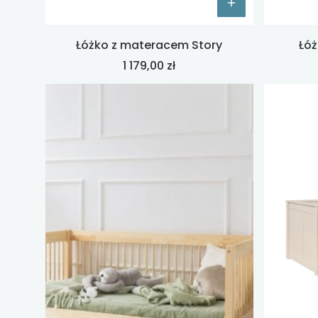
Łóżko z materacem Story
Łóż
Cena
1 179,00 zł