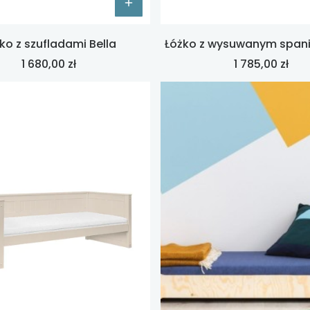
ko z szufladami Bella
Łóżko z wysuwanym spani
Cena
Cena
1 680,00 zł
1 785,00 zł