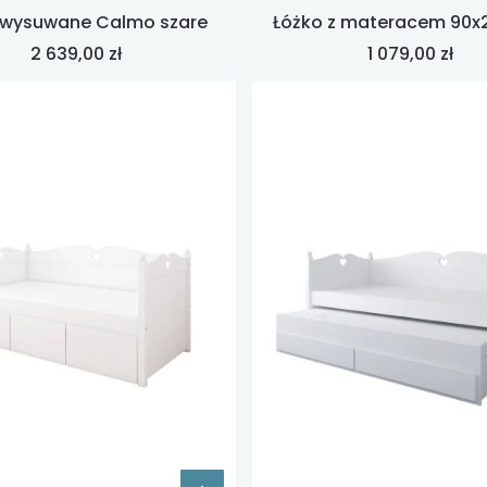
 wysuwane Calmo szare
Łóżko z materacem 90x
Cena
Cena
2 639,00 zł
1 079,00 zł