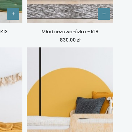
 K13
Młodzieżowe łóżko - K18
Cena
830,00 zł