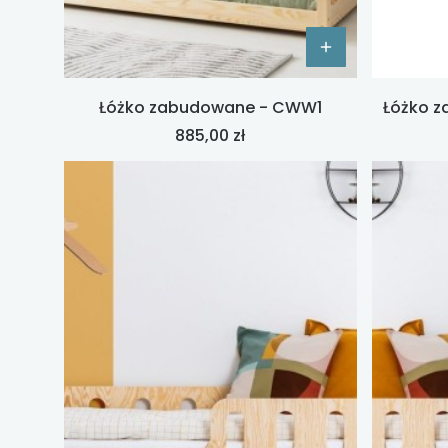
Łóżko zabudowane - CWW1
Łóżko z
Cena
885,00 zł