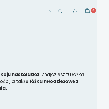
Produkty w ko
Zaloguj się
Koszyk
Wyczyść
Szukaj
koju nastolatka
. Znajdziesz tu łóżka
ści, a także
łóżka młodzieżowe z
ia.