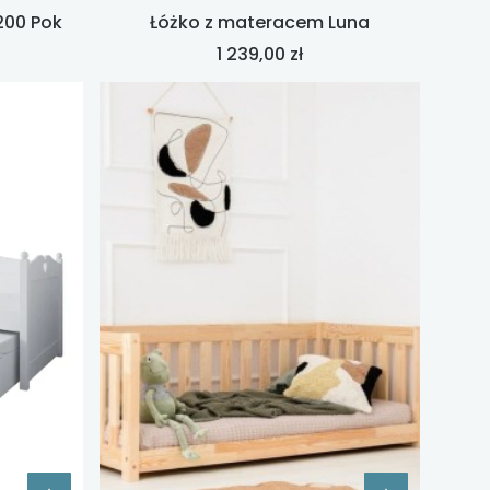
200 Pok
Łóżko z materacem Luna
Cena
1 239,00 zł