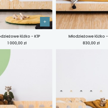
dzieżowe łóżko - K1P
Młodzieżowe łóżko -
Cena
Cena
1 000,00 zł
830,00 zł