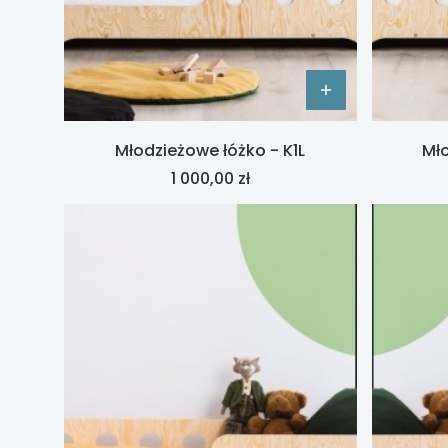
Młodzieżowe łóżko - K1L
Mło
Cena
1 000,00 zł