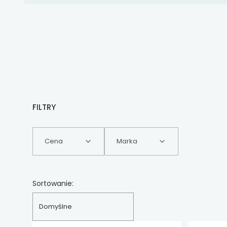
FILTRY
Cena
Marka
Koniec filtrów
Lista produktów
Sortowanie:
Domyślne