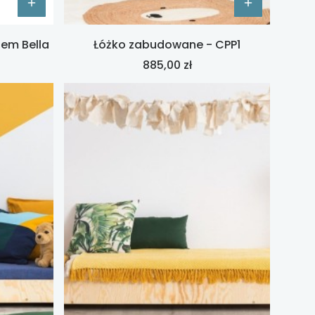
em Bella
Łóżko zabudowane - CPP1
Cena
885,00 zł