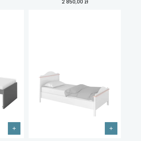
Cena
2 850,00 zł