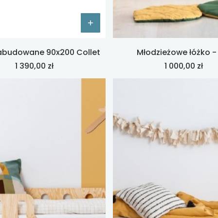
abudowane 90x200 Collet
Młodzieżowe łóżko -
Cena
Cena
1 390,00 zł
1 000,00 zł