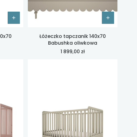
40x70
Łóżeczko tapczanik 140x70
Babushka oliwkowa
Cena
1 899,00 zł