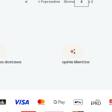
Poprzednia
Strona
z 2
Wróć do pierwszej strony z produktami
na dostawa
opinie klientów