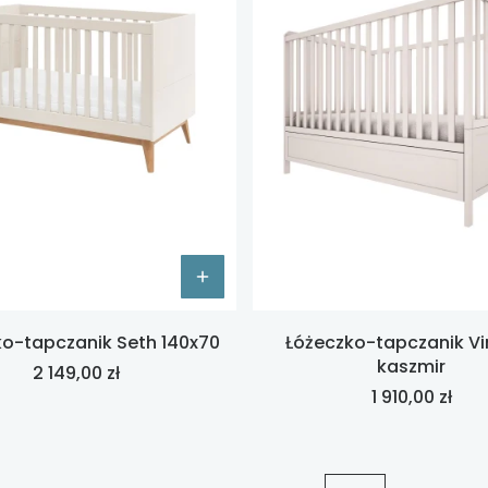
o-tapczanik Seth 140x70
Łóżeczko-tapczanik V
kaszmir
Cena
2 149,00 zł
Cena
1 910,00 zł