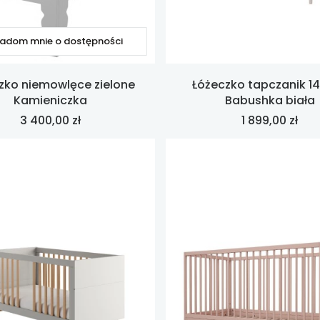
adom mnie o dostępności
zko niemowlęce zielone
Łóżeczko tapczanik 1
Kamieniczka
Babushka biała
Cena
Cena
3 400,00 zł
1 899,00 zł