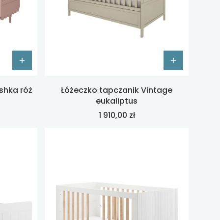
shka róż
Łóżeczko tapczanik Vintage
eukaliptus
Cena
1 910,00 zł