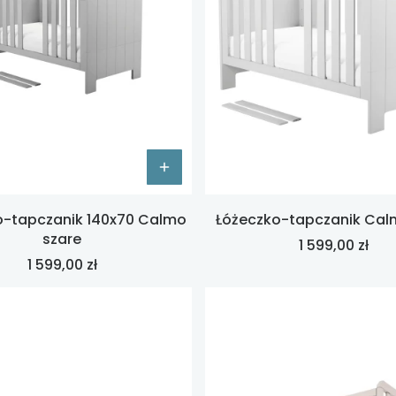
o-tapczanik 140x70 Calmo
Łóżeczko-tapczanik Cal
szare
Cena
1 599,00 zł
Cena
1 599,00 zł