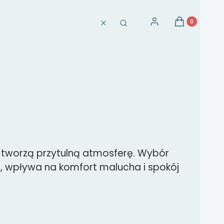
Produkty w ko
Zaloguj się
Koszyk
Wyczyść
Szukaj
 tworzą przytulną atmosferę. Wybór
 wpływa na komfort malucha i spokój