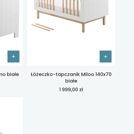
mo białe
Łóżeczko-tapczanik Miloo 140x70
białe
Cena
1 999,00 zł