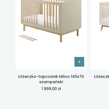
Łóżeczko-tapczanik Miloo 140x70
Łóżeczk
szampański
Cena
1 999,00 zł