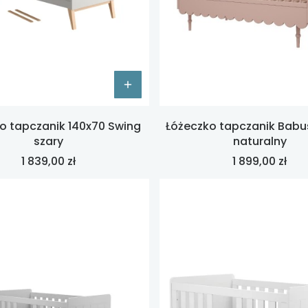
o tapczanik 140x70 Swing
Łóżeczko tapczanik Babu
szary
naturalny
Cena
Cena
1 839,00 zł
1 899,00 zł