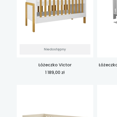
Niedostępny
Łóżeczko Victor
Łóżeczk
Cena
1 189,00 zł