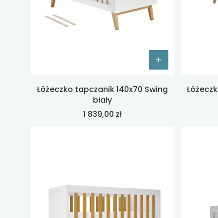
Łóżeczko tapczanik 140x70 Swing
Łóżeczk
biały
Cena
1 839,00 zł