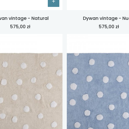
an vintage - Natural
Dywan vintage - N
Cena
Cena
575,00 zł
575,00 zł