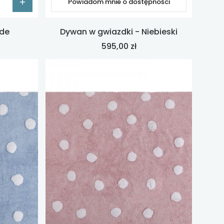
Powiadom mnie o dostępności
ude
Dywan w gwiazdki - Niebieski
Cena
595,00 zł