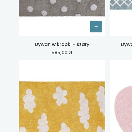
Dywan w kropki - szary
Dywa
Cena
595,00 zł