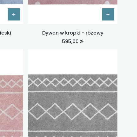
ieski
Dywan w kropki - różowy
Cena
595,00 zł