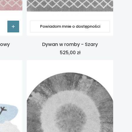
Powiadom mnie o dostępności
żowy
Dywan w romby - Szary
Cena
525,00 zł