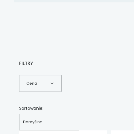
FILTRY
Cena
Koniec filtrów
Lista produktów
Sortowanie:
Domyślne