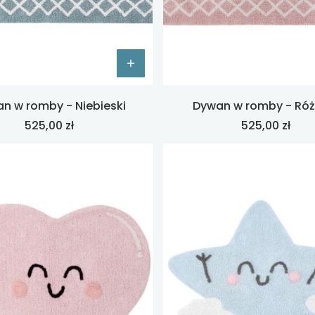
n w romby - Niebieski
Dywan w romby - Ró
Cena
Cena
525,00 zł
525,00 zł