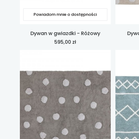
Powiadom mnie o dostępności
Dywan w gwiazdki - Różowy
Dywa
Cena
595,00 zł