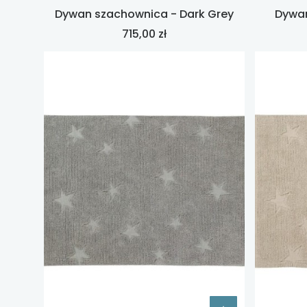
Dywan szachownica - Dark Grey
Dywan
Cena
715,00 zł