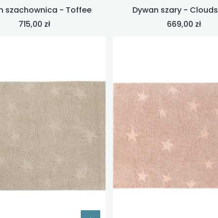
 szachownica - Toffee
Dywan szary - Clouds
Cena
Cena
715,00 zł
669,00 zł