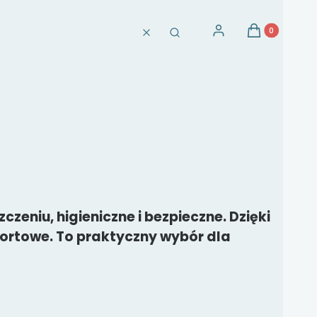
Produkty w ko
Zaloguj się
Koszyk
Wyczyść
Szukaj
zeniu, higieniczne i bezpieczne. Dzięki
fortowe. To praktyczny wybór dla