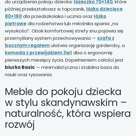
do urządzenia pokoju dziecka:
łóżeczko 70×140
, które
później przekształcasz w tapczanik,
łóżko dziecięce
80×160
dla przedszkolaka i ucznia oraz
łóżko
piętrowe
dla rodzeństwa lub miłośnika spania „na
wysokości”. Obok komfortowej strefy snu pojawia się
przemyślany system przechowywania —
szafa z
bocznym regałem
ułatwia organizację garderoby, a
komoda z przewijakiem 3w1
dba o ergonomię
pierwszych miesięcy życia. Dopełnieniem całości jest
biurko Basic
— minimalistyczna i stabilna baza do
nauki oraz rysowania.
Meble do pokoju dziecka
w stylu skandynawskim –
naturalność, która wspiera
rozwój