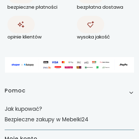
bezpieczne płatności
bezpłatna dostawa
opinie klientów
wysoka jakość
Linki w stopce
Pomoc
Jak kupować?
Bezpieczne zakupy w Mebelki24
Moje konto