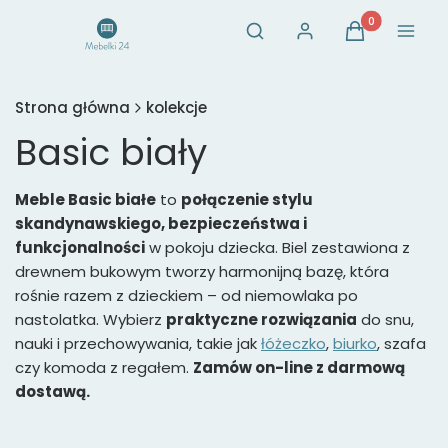
Otwórz wyszukiwarkę
Produkty w ko
Szukaj
Zaloguj się
Koszyk
Menu
Strona główna
kolekcje
Basic biały
Meble Basic białe
to
połączenie stylu
skandynawskiego, bezpieczeństwa i
funkcjonalności
w pokoju dziecka. Biel zestawiona z
drewnem bukowym tworzy harmonijną bazę, która
rośnie razem z dzieckiem – od niemowlaka po
nastolatka. Wybierz
praktyczne rozwiązania
do snu,
nauki i przechowywania, takie jak
łóżeczko
,
biurko
, szafa
czy komoda z regałem.
Zamów on-line z darmową
dostawą.