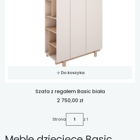
Do koszyka
Szafa z regałem Basic biała
Cena
2 750,00 zł
Strona
z 1
Meble dziecięce Basic