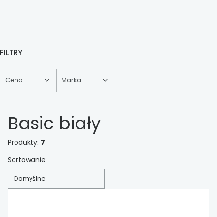
FILTRY
Cena
Marka
Koniec filtrów
Basic biały
Produkty:
7
Lista produktów
Sortowanie:
Domyślne