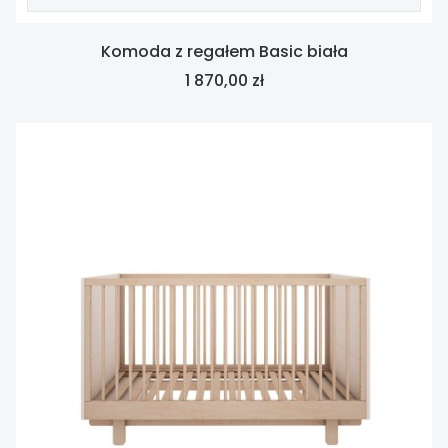
Komoda z regałem Basic biała
Cena
1 870,00 zł