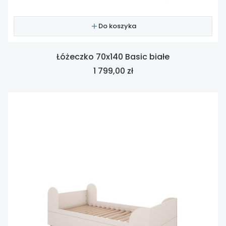
Do koszyka
Łóżeczko 70x140 Basic białe
Cena
1 799,00 zł