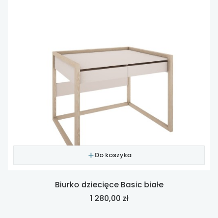
Do koszyka
Biurko dziecięce Basic białe
Cena
1 280,00 zł