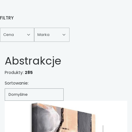
FILTRY
Cena
Marka
Koniec filtrów
Abstrakcje
Produkty:
285
Lista produktów
Sortowanie:
Domyślne