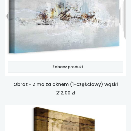
Zobacz produkt
Obraz - Zima za oknem (1-częściowy) wąski
Cena
212,00 zł