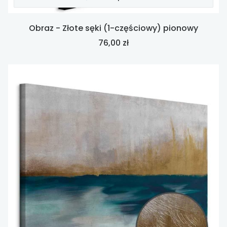
Obraz - Złote sęki (1-częściowy) pionowy
Cena
76,00 zł