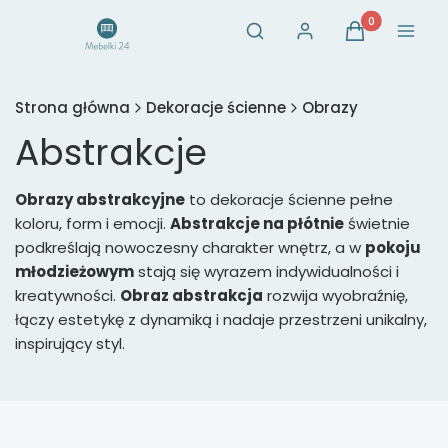
Otwórz wyszukiwarkę
Produkty w ko
Szukaj
Zaloguj się
Koszyk
Menu
Strona główna
Dekoracje ścienne
Obrazy
Abstrakcje
Obrazy abstrakcyjne
to dekoracje ścienne pełne
koloru, form i emocji.
Abstrakcje na płótnie
świetnie
podkreślają nowoczesny charakter wnętrz, a w
pokoju
młodzieżowym
stają się wyrazem indywidualności i
kreatywności.
Obraz abstrakcja
rozwija wyobraźnię,
łączy estetykę z dynamiką i nadaje przestrzeni unikalny,
inspirujący styl.