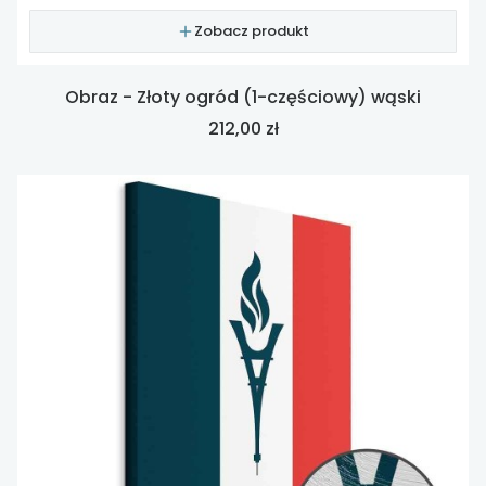
Zobacz produkt
Obraz - Złoty ogród (1-częściowy) wąski
Cena
212,00 zł