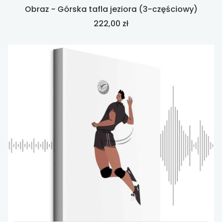
Obraz - Górska tafla jeziora (3-częściowy)
Cena
222,00 zł