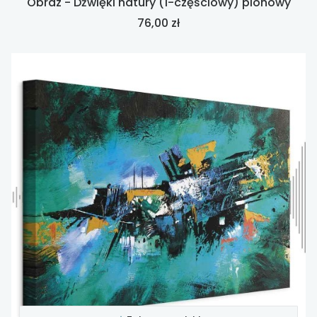
Obraz - Dźwięki natury (1-częściowy) pionowy
Cena
76,00 zł