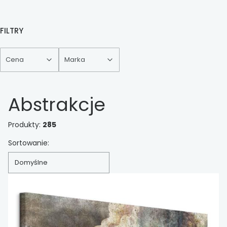
FILTRY
Cena
Marka
Koniec filtrów
Abstrakcje
Produkty:
285
Lista produktów
Sortowanie:
Domyślne