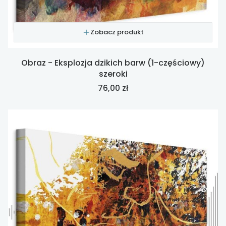
Zobacz produkt
Obraz - Eksplozja dzikich barw (1-częściowy)
szeroki
Cena
76,00 zł