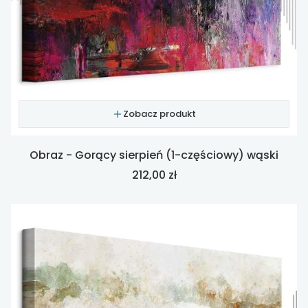
Zobacz produkt
Obraz - Gorący sierpień (1-częściowy) wąski
Cena
212,00 zł